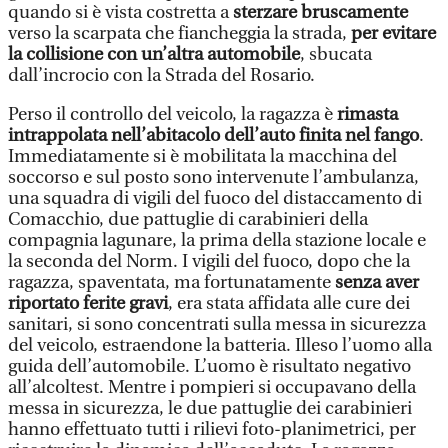
quando si è vista costretta a
sterzare bruscamente
verso la scarpata che fiancheggia la strada,
per evitare
la collisione con un’altra automobile
, sbucata
dall’incrocio con la Strada del Rosario.
Perso il controllo del veicolo, la ragazza è
rimasta
intrappolata
nell’abitacolo dell’auto finita nel fango
.
Immediatamente si è mobilitata la macchina del
soccorso e sul posto sono intervenute l’ambulanza,
una squadra di vigili del fuoco del distaccamento di
Comacchio, due pattuglie di carabinieri della
compagnia lagunare, la prima della stazione locale e
la seconda del Norm. I vigili del fuoco, dopo che la
ragazza, spaventata, ma fortunatamente
senza aver
riportato ferite gravi
, era stata affidata alle cure dei
sanitari, si sono concentrati sulla messa in sicurezza
del veicolo, estraendone la batteria. Illeso l’uomo alla
guida dell’automobile. L’uomo è risultato negativo
all’alcoltest. Mentre i pompieri si occupavano della
messa in sicurezza, le due pattuglie dei carabinieri
hanno effettuato tutti i rilievi foto-planimetrici, per