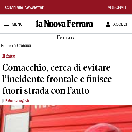
La
Iscriviti alle Newsletter
ABBONATI
Nuova
MENU
ACCEDI
Ferrara
Ferrara
Ferrara
Cronaca
Il fatto
Comacchio, cerca di evitare
l’incidente frontale e finisce
fuori strada con l’auto
Katia Romagnoli