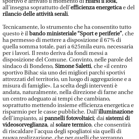
sportivo è arrivato il momento di
rifarsi il look
,
all’insegna soprattutto dell’
efficienza energetica
e del
rilancio delle attività serali
.
Tecnicamente, lo strumento che ha consentito tutto
questo è il
bando ministeriale “Sport e periferie”
, che
ha permesso di mettere a disposizione il 67% di
quella somma totale, pari a 625mila euro, necessaria
per i lavori. Il resto deriva da fondi messi a
disposizione del Comune. Convinto, nelle parole del
sindaco di Bondeno,
Simone Saletti
, che «il centro
sportivo Bihac sia uno dei migliori parchi sportivi
attrezzati del territorio, un luogo di aggregazione e a
misura di famiglie». La scelta degli interventi è
andata, naturalmente, nella direzione di farne anche
un centro adeguato ai tempi che cambiano,
soprattutto mettendo insieme efficienza energetica e
risparmio per le casse pubbliche. Dall’
illuminazione
dell’impianto, ai
pannelli fotovoltaici
; dai
sistemi di
videosorveglianza
, al
solare termico
, che consentirà
di riscaldare l’acqua degli spogliatoi sia quelli di
nuova realizzazione, che per quelli che verranno