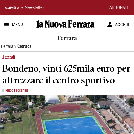
La
Iscriviti alle Newsletter
ABBONATI
Nuova
MENU
ACCEDI
Ferrara
Ferrara
Ferrara
Cronaca
I fondi
Bondeno, vinti 625mila euro per
attrezzare il centro sportivo
Mirco Peccenini