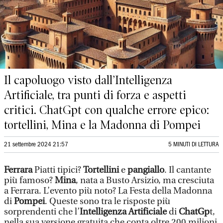
Il capoluogo visto dall’Intelligenza
Artificiale, tra punti di forza e aspetti
critici. ChatGpt con qualche errore epico:
tortellini, Mina e la Madonna di Pompei
21 settembre 2024 21:57
5 MINUTI DI LETTURA
Ferrara
Piatti tipici?
Tortellini
e
pangiallo
. Il cantante
più famoso?
Mina
, nata a Busto Arsizio, ma cresciuta
a Ferrara. L’evento più noto? La Festa della Madonna
di
Pompei
. Queste sono tra le risposte più
sorprendenti che l’
Intelligenza Artificiale
di
ChatGp
t,
nella sua versione gratuita che conta oltre 200 milioni