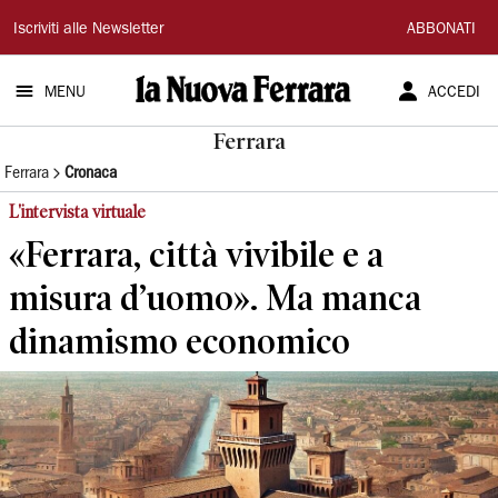
La
Iscriviti alle Newsletter
ABBONATI
Nuova
MENU
ACCEDI
Ferrara
Ferrara
Ferrara
Cronaca
L'intervista virtuale
«Ferrara, città vivibile e a
misura d’uomo». Ma manca
dinamismo economico