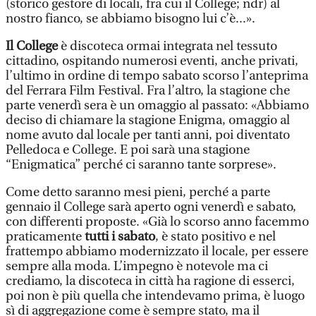
(storico gestore di locali, fra cui il College; ndr) al
nostro fianco, se abbiamo bisogno lui c’è...».
Il College
è discoteca ormai integrata nel tessuto
cittadino, ospitando numerosi eventi, anche privati,
l’ultimo in ordine di tempo sabato scorso l’anteprima
del Ferrara Film Festival. Fra l’altro, la stagione che
parte venerdì sera è un omaggio al passato: «Abbiamo
deciso di chiamare la stagione Enigma, omaggio al
nome avuto dal locale per tanti anni, poi diventato
Pelledoca e College. E poi sarà una stagione
“Enigmatica” perché ci saranno tante sorprese».
Come detto saranno mesi pieni, perché a parte
gennaio il College sarà aperto ogni venerdì e sabato,
con differenti proposte. «Già lo scorso anno facemmo
praticamente
tutti i sabato
, è stato positivo e nel
frattempo abbiamo modernizzato il locale, per essere
sempre alla moda. L’impegno è notevole ma ci
crediamo, la discoteca in città ha ragione di esserci,
poi non è più quella che intendevamo prima, è luogo
sì di aggregazione come è sempre stato, ma il