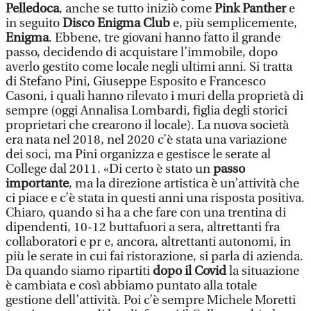
Pelledoca
, anche se tutto iniziò come
Pink Panther
e
in seguito
Disco Enigma Club
e, più semplicemente,
Enigma
. Ebbene, tre giovani hanno fatto il grande
passo, decidendo di acquistare l’immobile, dopo
averlo gestito come locale negli ultimi anni. Si tratta
di Stefano Pini, Giuseppe Esposito e Francesco
Casoni, i quali hanno rilevato i muri della proprietà di
sempre (oggi Annalisa Lombardi, figlia degli storici
proprietari che crearono il locale). La nuova società
era nata nel 2018, nel 2020 c’è stata una variazione
dei soci, ma Pini organizza e gestisce le serate al
College dal 2011. «Di certo è stato un
passo
importante
, ma la direzione artistica è un’attività che
ci piace e c’è stata in questi anni una risposta positiva.
Chiaro, quando si ha a che fare con una trentina di
dipendenti, 10-12 buttafuori a sera, altrettanti fra
collaboratori e pr e, ancora, altrettanti autonomi, in
più le serate in cui fai ristorazione, si parla di azienda.
Da quando siamo ripartiti
dopo il Covid
la situazione
è cambiata e così abbiamo puntato alla totale
gestione dell’attività. Poi c’è sempre Michele Moretti