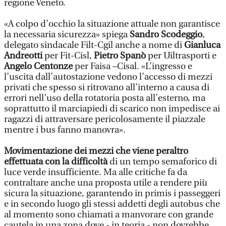
regione Veneto.
«A colpo d’occhio la situazione attuale non garantisce
la necessaria sicurezza» spiega
Sandro Scodeggio
,
delegato sindacale Filt-Cgil anche a nome di
Gianluca
Andreotti
per Fit-Cisl,
Pietro Spanò
per Uiltrasporti e
Angelo Centonze
per Faisa –Cisal. «L’ingresso e
l’uscita dall’autostazione vedono l’accesso di mezzi
privati che spesso si ritrovano all’interno a causa di
errori nell’uso della rotatoria posta all’esterno, ma
soprattutto il marciapiedi di scarico non impedisce ai
ragazzi di attraversare pericolosamente il piazzale
mentre i bus fanno manovra».
Movimentazione dei mezzi che viene peraltro
effettuata con la difficoltà
di un tempo semaforico di
luce verde insufficiente. Ma alle critiche fa da
contraltare anche una proposta utile a rendere più
sicura la situazione, garantendo in primis i passeggeri
e in secondo luogo gli stessi addetti degli autobus che
al momento sono chiamati a manvorare con grande
cautela in una zona dove - in teoria - non dovrebbe