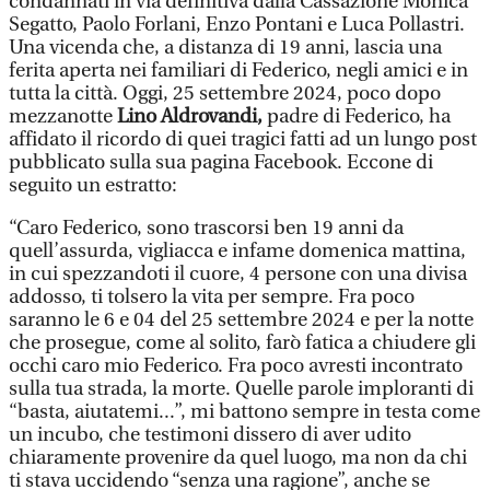
condannati in via definitiva dalla Cassazione Monica
Segatto, Paolo Forlani, Enzo Pontani e Luca Pollastri.
Una vicenda che, a distanza di 19 anni, lascia una
ferita aperta nei familiari di Federico, negli amici e in
tutta la città. Oggi, 25 settembre 2024, poco dopo
mezzanotte
Lino Aldrovandi,
padre di Federico, ha
affidato il ricordo di quei tragici fatti ad un lungo post
pubblicato sulla sua pagina Facebook. Eccone di
seguito un estratto:
“Caro Federico, sono trascorsi ben 19 anni da
quell’assurda, vigliacca e infame domenica mattina,
in cui spezzandoti il cuore, 4 persone con una divisa
addosso, ti tolsero la vita per sempre. Fra poco
saranno le 6 e 04 del 25 settembre 2024 e per la notte
che prosegue, come al solito, farò fatica a chiudere gli
occhi caro mio Federico. Fra poco avresti incontrato
sulla tua strada, la morte. Quelle parole imploranti di
“basta, aiutatemi...”, mi battono sempre in testa come
un incubo, che testimoni dissero di aver udito
chiaramente provenire da quel luogo, ma non da chi
ti stava uccidendo “senza una ragione”, anche se