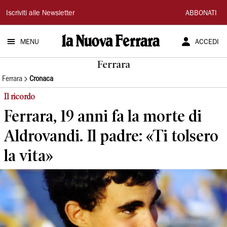
La
Iscriviti alle Newsletter
ABBONATI
Nuova
MENU
ACCEDI
Ferrara
Ferrara
Ferrara
Cronaca
Il ricordo
Ferrara, 19 anni fa la morte di
Aldrovandi. Il padre: «Ti tolsero
la vita»