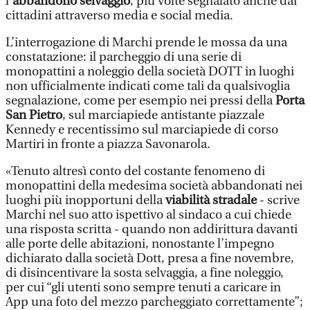
l’
abbandono selvaggio
, più volte segnalato anche dai
cittadini attraverso media e social media.
L’interrogazione di Marchi prende le mossa da una
constatazione: il parcheggio di una serie di
monopattini a noleggio della società DOTT in luoghi
non ufficialmente indicati come tali da qualsivoglia
segnalazione, come per esempio nei pressi della
Porta
San Pietro
, sul marciapiede antistante piazzale
Kennedy e recentissimo sul marciapiede di corso
Martiri in fronte a piazza Savonarola.
«Tenuto altresì conto del costante fenomeno di
monopattini della medesima società abbandonati nei
luoghi più inopportuni della
viabilità stradale
- scrive
Marchi nel suo atto ispettivo al sindaco a cui chiede
una risposta scritta - quando non addirittura davanti
alle porte delle abitazioni, nonostante l’impegno
dichiarato dalla società Dott, presa a fine novembre,
di disincentivare la sosta selvaggia, a fine noleggio,
per cui “gli utenti sono sempre tenuti a caricare in
App una foto del mezzo parcheggiato correttamente”;