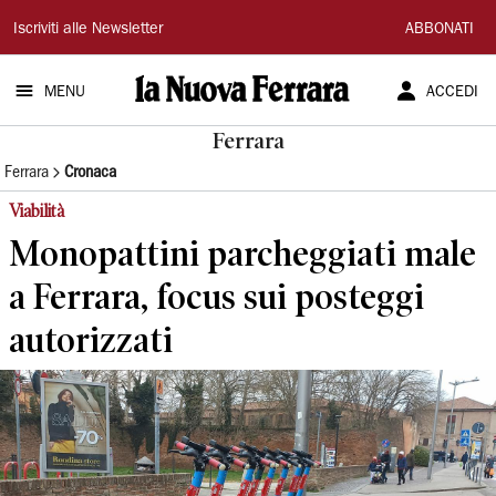
La
Iscriviti alle Newsletter
ABBONATI
Nuova
MENU
ACCEDI
Ferrara
Ferrara
Ferrara
Cronaca
Viabilità
Monopattini parcheggiati male
a Ferrara, focus sui posteggi
autorizzati