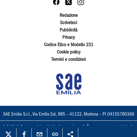
Redazione
Scriveteci
Pubblicità
Privacy
Codice Etico e Modello 231
Cookie policy
Termini e condizioni
SAE Emilia S.r.l., Via Emilia Est, 985 – 41122, Modena – PI 04155780366
I diritti delle immagini e dei testi sono riservati. È espressamente vietata la
loro riproduzione con qualsiasi mezzo e l'adattamento totale o parziale.