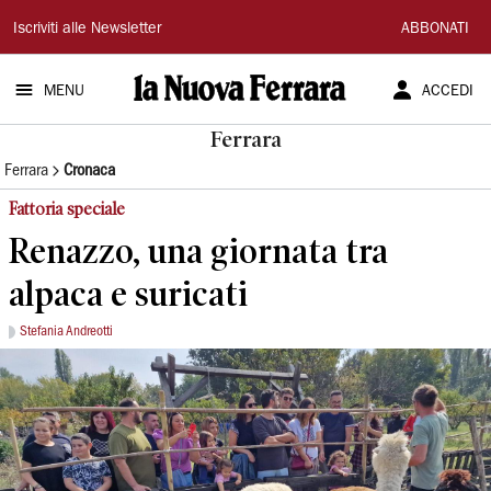
La
Iscriviti alle Newsletter
ABBONATI
Nuova
MENU
ACCEDI
Ferrara
Ferrara
Ferrara
Cronaca
Fattoria speciale
Renazzo, una giornata tra
alpaca e suricati
Stefania Andreotti