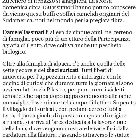
Zucchero di Renazzo si allargherà. La scorsa
domenica circa 150 visitatori hanno potuto conoscere
da vicino questi buffi e soffici camelidi originari del
Sudamerica, noti nel mondo per la pregiata fibra.
Daniele Tassinari
li alleva da cinque anni, nel terreno
di famiglia, poco più di un ettaro della Partecipanza
agraria di Cento, dove coltiva anche un pescheto
biologico.
Oltre alla famiglia di alpaca, c’è anche quella delle
sette pecore e dei
dieci suricati
. Tutti liberi di
muoversi per l’appezzamento e interagire con le
decine di curiosi che durante tutta la giornata si sono
avvicendati in via Pilastro, per percorrere i vialetti
tematici che tappa dopo tappa conducono alle tante
meraviglie disseminate nel campo didattico. Superato
il villaggio dei suricati, con pedane aeree e tubi a
terra, il parco giochi di questa mangusta di origine
africana, si arriva all’area dedicata alla lavorazione
della lana, dove vengono mostrate le varie fasi dalla
cardatura alla filatura. Passando attraverso le statue