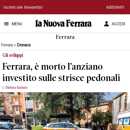
La
Iscriviti alle Newsletter
ABBONATI
Nuova
MENU
ACCEDI
Ferrara
Ferrara
Ferrara
Cronaca
Gli sviluppi
Ferrara, è morto l’anziano
investito sulle strisce pedonali
Stefano Balboni