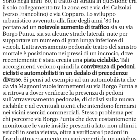
Sorto negli anni ’60, il tratto di strada in questione era
il solo collegamento tra la zona est e via dei Calzolai
(verso Francolino) e via Copparo. Lo sviluppo
urbanistico avvenuto alla fine degli anni ’80 ha
portato ad un
notevole aumento di traffico
sia su via
Borgo Punta, sia su alcune strade laterali, nate per
supportare un numero di gran lunga inferiore di
veicoli. L’attraversamento pedonale teatro del sinistro
mortale è posizionato nei pressi di un incrocio, dove
recentemente è stata creata una
pista ciclabile
. Tali
accorgimenti vedono quindi la
convivenza di pedoni
,
ciclisti e automobilisti in un dedalo di precedenze
diverse
. Si pensi ad esempio ad un automobilista che
da via Magnoni vuole immettersi su via Borgo Punta e
si ritrova a dover verificare la presenza di pedoni
sull’attraversamento pedonale, di ciclisti sulla nuova
ciclabile e ad eventuali utenti che intendono fermarsi
nei vicini esercizi commerciali. Stesso problema per
chi percorre via Borgo Punta che deve costantemente
monitorare le varie insidie presenti a lato, non ultimi i
veicoli in sosta vietata, oltre a verificare i pedoni in
fase di attraversamento magari coperti da un autobus