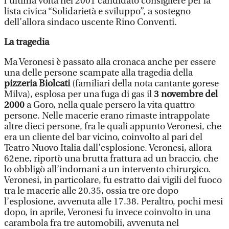
l’ultima volta nel 2001 candidato consigliere per la
lista civica “Solidarietà e sviluppo”, a sostegno
dell’allora sindaco uscente Rino Conventi.
La tragedia
Ma Veronesi è passato alla cronaca anche per essere
una delle persone scampate alla tragedia della
pizzeria Biolcati
(familiari della nota cantante gorese
Milva), esplosa per una fuga di gas il
3 novembre del
2000
a Goro, nella quale persero la vita quattro
persone. Nelle macerie erano rimaste intrappolate
altre dieci persone, fra le quali appunto Veronesi, che
era un cliente del bar vicino, coinvolto al pari del
Teatro Nuovo Italia dall’esplosione. Veronesi, allora
62ene, riportò una brutta frattura ad un braccio, che
lo obbligò all’indomani a un intervento chirurgico.
Veronesi, in particolare, fu estratto dai vigili del fuoco
tra le macerie alle 20.35, ossia tre ore dopo
l’esplosione, avvenuta alle 17.38. Peraltro, pochi mesi
dopo, in aprile, Veronesi fu invece coinvolto in una
carambola fra tre automobili, avvenuta nel