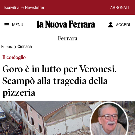
La
Iscriviti alle Newsletter
ABBONATI
Nuova
MENU
ACCEDI
Ferrara
Ferrara
Ferrara
Cronaca
Il cordoglio
Goro è in lutto per Veronesi.
Scampò alla tragedia della
pizzeria