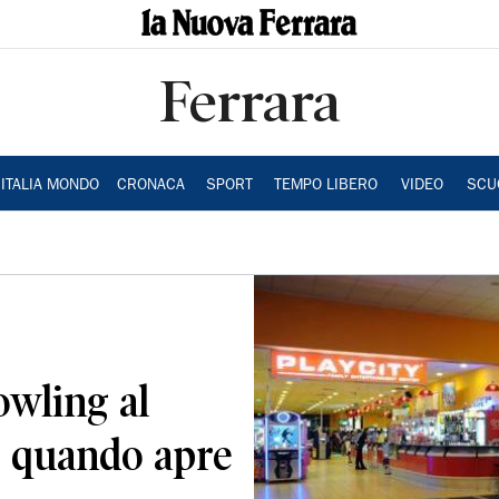
Ferrara
ITALIA MONDO
CRONACA
SPORT
TEMPO LIBERO
VIDEO
SCU
owling al
o quando apre