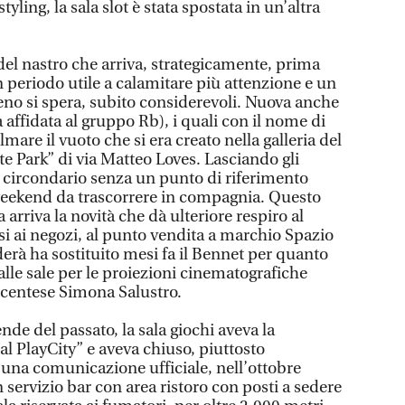
tyling, la sala slot è stata spostata in un’altra
del nastro che arriva, strategicamente, prima
Un periodo utile a calamitare più attenzione e un
no si spera, subito considerevoli. Nuova anche
a affidata al gruppo Rb), i quali con il nome di
mare il vuoto che si era creato nella galleria del
 Park” di via Matteo Loves. Lasciando gli
l circondario senza un punto di riferimento
weekend da trascorrere in compagnia. Questo
arriva la novità che dà ulteriore respiro al
si ai negozi, al punto vendita a marchio Spazio
erà ha sostituito mesi fa il Bennet per quanto
alle sale per le proiezioni cinematografiche
e centese Simona Salustro.
nde del passato, la sala giochi aveva la
 PlayCity” e aveva chiuso, piuttosto
 una comunicazione ufficiale, nell’ottobre
servizio bar con area ristoro con posti a sedere