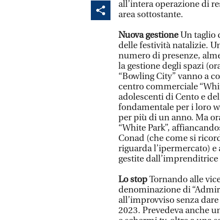
all’intera operazione di res
area sottostante.
Nuova gestione
Un taglio 
delle festività natalizie. 
numero di presenze, alme
la gestione degli spazi (or
“Bowling City” vanno a col
centro commerciale “White
adolescenti di Cento e de
fondamentale per i loro 
per più di un anno. Ma ora 
“White Park”, affiancando
Conad (che come si ricord
riguarda l’ipermercato) e 
gestite dall’imprenditric
Lo stop
Tornando alle vice
denominazione di “Admiral
all’improvviso senza dare
2023. Prevedeva anche un 