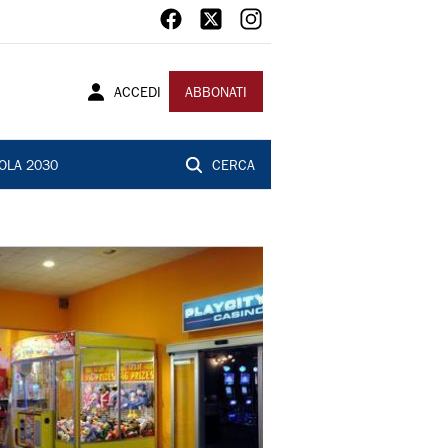
ACCEDI
ABBONATI
OLA 2030
CERCA