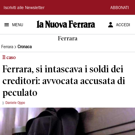
La
Iscriviti alle Newsletter
ABBONATI
Nuova
MENU
ACCEDI
Ferrara
Ferrara
Ferrara
Cronaca
Il caso
Ferrara, si intascava i soldi dei
creditori: avvocata accusata di
peculato
Daniele Oppo