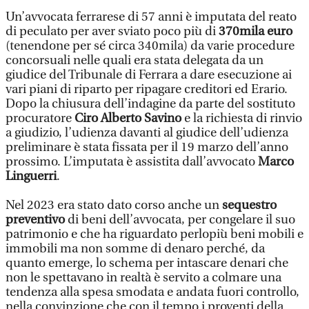
Un’avvocata ferrarese di 57 anni è imputata del reato
di peculato per aver sviato poco più di
370mila euro
(tenendone per sé circa 340mila) da varie procedure
concorsuali nelle quali era stata delegata da un
giudice del Tribunale di Ferrara a dare esecuzione ai
vari piani di riparto per ripagare creditori ed Erario.
Dopo la chiusura dell’indagine da parte del sostituto
procuratore
Ciro Alberto Savino
e la richiesta di rinvio
a giudizio, l’udienza davanti al giudice dell’udienza
preliminare è stata fissata per il 19 marzo dell’anno
prossimo. L’imputata è assistita dall’avvocato
Marco
Linguerri
.
Nel 2023 era stato dato corso anche un
sequestro
preventivo
di beni dell’avvocata, per congelare il suo
patrimonio e che ha riguardato perlopiù beni mobili e
immobili ma non somme di denaro perché, da
quanto emerge, lo schema per intascare denari che
non le spettavano in realtà è servito a colmare una
tendenza alla spesa smodata e andata fuori controllo,
nella convinzione che con il tempo i proventi della