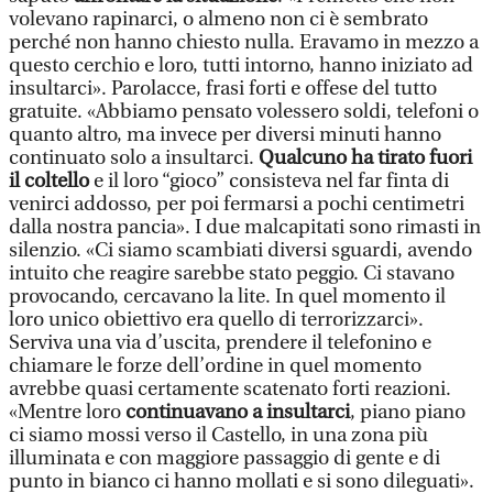
volevano rapinarci, o almeno non ci è sembrato
perché non hanno chiesto nulla. Eravamo in mezzo a
questo cerchio e loro, tutti intorno, hanno iniziato ad
insultarci». Parolacce, frasi forti e offese del tutto
gratuite. «Abbiamo pensato volessero soldi, telefoni o
quanto altro, ma invece per diversi minuti hanno
continuato solo a insultarci.
Qualcuno ha tirato fuori
il coltello
e il loro “gioco” consisteva nel far finta di
venirci addosso, per poi fermarsi a pochi centimetri
dalla nostra pancia». I due malcapitati sono rimasti in
silenzio. «Ci siamo scambiati diversi sguardi, avendo
intuito che reagire sarebbe stato peggio. Ci stavano
provocando, cercavano la lite. In quel momento il
loro unico obiettivo era quello di terrorizzarci».
Serviva una via d’uscita, prendere il telefonino e
chiamare le forze dell’ordine in quel momento
avrebbe quasi certamente scatenato forti reazioni.
«Mentre loro
continuavano a insultarci
, piano piano
ci siamo mossi verso il Castello, in una zona più
illuminata e con maggiore passaggio di gente e di
punto in bianco ci hanno mollati e si sono dileguati».