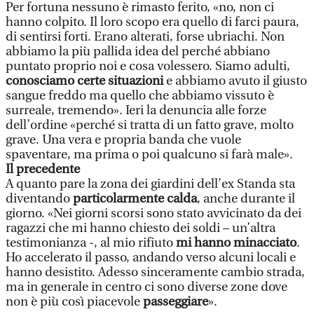
Per fortuna nessuno è rimasto ferito, «no, non ci
hanno colpito. Il loro scopo era quello di farci paura,
di sentirsi forti. Erano alterati, forse ubriachi. Non
abbiamo la più pallida idea del perché abbiano
puntato proprio noi e cosa volessero. Siamo adulti,
conosciamo certe situazioni
e abbiamo avuto il giusto
sangue freddo ma quello che abbiamo vissuto è
surreale, tremendo». Ieri la denuncia alle forze
dell’ordine «perché si tratta di un fatto grave, molto
grave. Una vera e propria banda che vuole
spaventare, ma prima o poi qualcuno si farà male».
Il precedente
A quanto pare la zona dei giardini dell’ex Standa sta
diventando
particolarmente calda
, anche durante il
giorno. «Nei giorni scorsi sono stato avvicinato da dei
ragazzi che mi hanno chiesto dei soldi – un’altra
testimonianza -, al mio rifiuto
mi hanno minacciato
.
Ho accelerato il passo, andando verso alcuni locali e
hanno desistito. Adesso sinceramente cambio strada,
ma in generale in centro ci sono diverse zone dove
non è più così piacevole
passeggiare
».