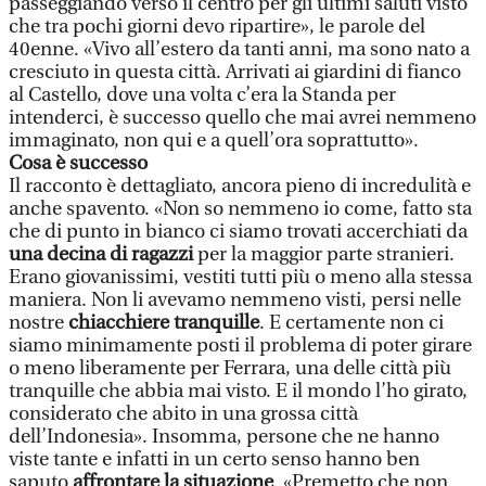
passeggiando verso il centro per gli ultimi saluti visto
che tra pochi giorni devo ripartire», le parole del
40enne. «Vivo all’estero da tanti anni, ma sono nato a
cresciuto in questa città. Arrivati ai giardini di fianco
al Castello, dove una volta c’era la Standa per
intenderci, è successo quello che mai avrei nemmeno
immaginato, non qui e a quell’ora soprattutto».
Cosa è successo
Il racconto è dettagliato, ancora pieno di incredulità e
anche spavento. «Non so nemmeno io come, fatto sta
che di punto in bianco ci siamo trovati accerchiati da
una decina di ragazzi
per la maggior parte stranieri.
Erano giovanissimi, vestiti tutti più o meno alla stessa
maniera. Non li avevamo nemmeno visti, persi nelle
nostre
chiacchiere tranquille
. E certamente non ci
siamo minimamente posti il problema di poter girare
o meno liberamente per Ferrara, una delle città più
tranquille che abbia mai visto. E il mondo l’ho girato,
considerato che abito in una grossa città
dell’Indonesia». Insomma, persone che ne hanno
viste tante e infatti in un certo senso hanno ben
saputo
affrontare la situazione
. «Premetto che non