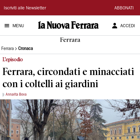
La
Iscriviti alle Newsletter
ABBONATI
Nuova
MENU
ACCEDI
Ferrara
Ferrara
Ferrara
Cronaca
L’episodio
Ferrara, circondati e minacciati
con i coltelli ai giardini
Annarita Bova