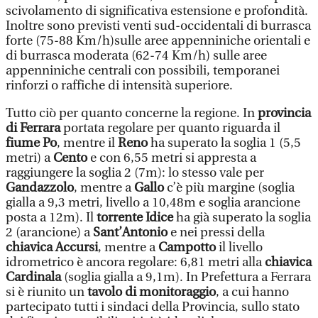
scivolamento di significativa estensione e profondità.
Inoltre sono previsti venti sud-occidentali di burrasca
forte (75-88 Km/h)sulle aree appenniniche orientali e
di burrasca moderata (62-74 Km/h) sulle aree
appenniniche centrali con possibili, temporanei
rinforzi o raffiche di intensità superiore.
Tutto ciò per quanto concerne la regione. In
provincia
di Ferrara
portata regolare per quanto riguarda il
fiume Po
, mentre il
Reno
ha superato la soglia 1 (5,5
metri) a
Cento
e con 6,55 metri si appresta a
raggiungere la soglia 2 (7m): lo stesso vale per
Gandazzolo
, mentre a
Gallo
c’è più margine (soglia
gialla a 9,3 metri, livello a 10,48m e soglia arancione
posta a 12m). Il
torrente Idice
ha già superato la soglia
2 (arancione) a
Sant’Antonio
e nei pressi della
chiavica Accursi
, mentre a
Campotto
il livello
idrometrico è ancora regolare: 6,81 metri alla
chiavica
Cardinala
(soglia gialla a 9,1m). In Prefettura a Ferrara
si è riunito un
tavolo di monitoraggio
, a cui hanno
partecipato tutti i sindaci della Provincia, sullo stato