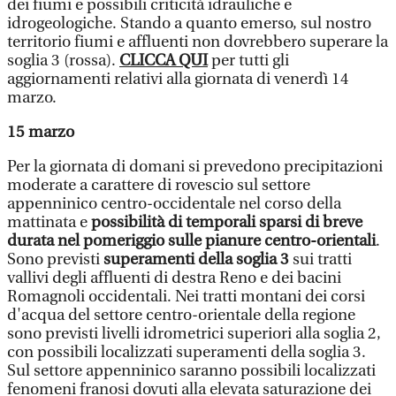
dei fiumi e possibili criticità idrauliche e
idrogeologiche. Stando a quanto emerso, sul nostro
territorio fiumi e affluenti non dovrebbero superare la
soglia 3 (rossa).
CLICCA QUI
per tutti gli
aggiornamenti relativi alla giornata di venerdì 14
marzo.
15 marzo
Per la giornata di domani si prevedono precipitazioni
moderate a carattere di rovescio sul settore
appenninico centro-occidentale nel corso della
mattinata e
possibilità di temporali sparsi di breve
durata nel pomeriggio sulle pianure centro-orientali
.
Sono previsti
superamenti della soglia 3
sui tratti
vallivi degli affluenti di destra Reno e dei bacini
Romagnoli occidentali. Nei tratti montani dei corsi
d'acqua del settore centro-orientale della regione
sono previsti livelli idrometrici superiori alla soglia 2,
con possibili localizzati superamenti della soglia 3.
Sul settore appenninico saranno possibili localizzati
fenomeni franosi dovuti alla elevata saturazione dei