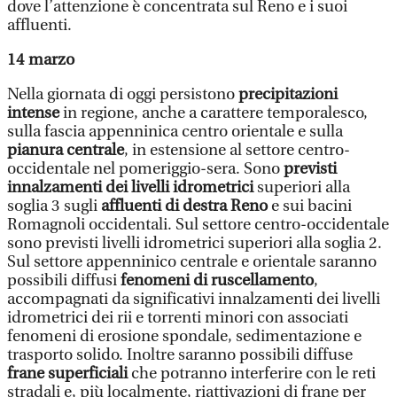
dove l’attenzione è concentrata sul Reno e i suoi
affluenti.
14 marzo
Nella giornata di oggi persistono
precipitazioni
intense
in regione, anche a carattere temporalesco,
sulla fascia appenninica centro orientale e sulla
pianura centrale
, in estensione al settore centro-
occidentale nel pomeriggio-sera. Sono
previsti
innalzamenti dei livelli idrometrici
superiori alla
soglia 3 sugli
affluenti di destra Reno
e sui bacini
Romagnoli occidentali. Sul settore centro-occidentale
sono previsti livelli idrometrici superiori alla soglia 2.
Sul settore appenninico centrale e orientale saranno
possibili diffusi
fenomeni di ruscellamento
,
accompagnati da significativi innalzamenti dei livelli
idrometrici dei rii e torrenti minori con associati
fenomeni di erosione spondale, sedimentazione e
trasporto solido. Inoltre saranno possibili diffuse
frane superficiali
che potranno interferire con le reti
stradali e, più localmente, riattivazioni di frane per