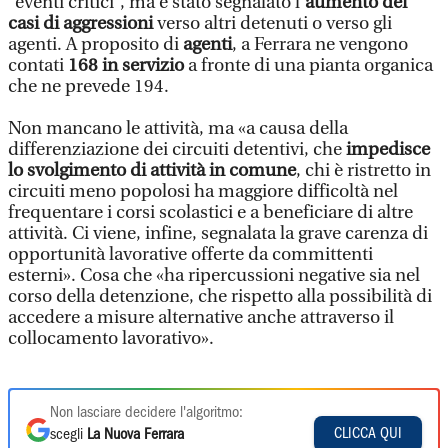
“eventi critici”, ma è stato segnalato l’
aumento dei
casi di aggressioni
verso altri detenuti o verso gli
agenti. A proposito di
agenti
, a Ferrara ne vengono
contati
168 in servizio
a fronte di una pianta organica
che ne prevede 194.
Non mancano le attività, ma «a causa della
differenziazione dei circuiti detentivi, che
impedisce
lo svolgimento di attività in comune
, chi è ristretto in
circuiti meno popolosi ha maggiore difficoltà nel
frequentare i corsi scolastici e a beneficiare di altre
attività. Ci viene, infine, segnalata la grave carenza di
opportunità lavorative offerte da committenti
esterni». Cosa che «ha ripercussioni negative sia nel
corso della detenzione, che rispetto alla possibilità di
accedere a misure alternative anche attraverso il
collocamento lavorativo».
Non lasciare decidere l'algoritmo:
CLICCA QUI
scegli
La Nuova Ferrara