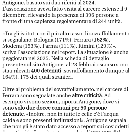
Antigone, basato sui dati riferiti al 2024.
L’associazione aveva fatto visita al carcere estense il 9
dicembre, rilevando la presenza di 396 persone a
fronte di una capienza regolamentare di 244 unità.
«Tra gli istituti con il più alto tasso di sovraffollamento
si segnalano: Bologna (171%), Ferrara (
162%
),
Modena (153%), Parma (111%), Rimini (129%)»,
scrive l’associazione nel report. La situazione è anche
peggiorata nel 2025. Nella scheda di dettaglio
presente sul sito Antigone, al 28 febbraio scorso sono
stati rilevati
400 detenuti
(sovraffollamento dunque al
164%), 175 dei quali stranieri.
Oltre al problema del sovraffollamento, nel carcere di
Ferrara sono segnalate anche
altre criticità
. Ad
esempio vi sono sezioni, riporta Antigone, dove vi
sono
solo due docce comuni per 50 persone
detenute
. «Inoltre, non in tutte le celle c’è l’acqua
calda e sono presenti infiltrazioni». Antigone segnala
che non gli è stato dato accesso a report sui cosiddetti