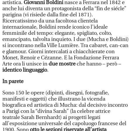
artistica.
Giovanni Boldini
nasce a Ferrara nel 1842 e
anche lui diventa un protagonista della “fin de siécle”
parigina (vi risiede dalla fine del 1871).
Ricercatissimo da una facoltosa clientela
internazionale, Boldini rende iconico l’ideale
femminile del tempo: elegante, spigliato, colto,
emancipato, talvolta inquieto. I due (Mucha e Boldini)
si incontrano nella Ville Lumière. Tra cabaret, can-can
e glamour. Giorni intercalati a chiacchierate con
Monet, Renoir e Cézanne. E la Fondazione Ferrara
Arte ora li unisce in
due mostre
che hanno – però –
identico linguaggio
.
In parete
Sono 150 le opere (dipinti, disegni, fotografie,
manifesti e oggetti) che illustrano la vicenda
biografica ed artistica di Mucha: dal decisivo incontro
a Parigi con la “divina Sarah” (la celebre attrice
teatrale Sarah Bernhardt) ai progetti legati
all’esposizione universale del capoluogo francese del
1900. Sono
otto le sezioni riservate all’artista