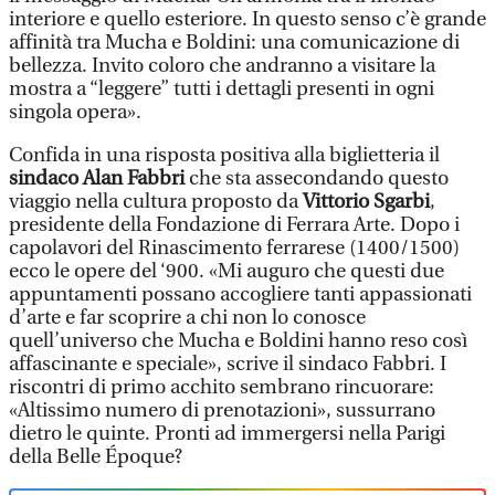
interiore e quello esteriore. In questo senso c’è grande
affinità tra Mucha e Boldini: una comunicazione di
bellezza. Invito coloro che andranno a visitare la
mostra a “leggere” tutti i dettagli presenti in ogni
singola opera».
Confida in una risposta positiva alla biglietteria il
sindaco Alan Fabbri
che sta assecondando questo
viaggio nella cultura proposto da
Vittorio Sgarbi
,
presidente della Fondazione di Ferrara Arte. Dopo i
capolavori del Rinascimento ferrarese (1400/1500)
ecco le opere del ‘900. «Mi auguro che questi due
appuntamenti possano accogliere tanti appassionati
d’arte e far scoprire a chi non lo conosce
quell’universo che Mucha e Boldini hanno reso così
affascinante e speciale», scrive il sindaco Fabbri. I
riscontri di primo acchito sembrano rincuorare:
«Altissimo numero di prenotazioni», sussurrano
dietro le quinte. Pronti ad immergersi nella Parigi
della Belle Époque?