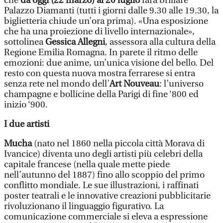
che
da oggi (22 marzo) al 20 luglio
farà brillare
Palazzo Diamanti (tutti i giorni dalle 9.30 alle 19.30, la
biglietteria chiude un’ora prima). «Una esposizione
che ha una proiezione di livello internazionale»,
sottolinea
Gessica Allegni
, assessora alla cultura della
Regione Emilia Romagna. In parete il ritmo delle
emozioni: due anime, un’unica visione del bello. Del
resto con questa nuova mostra ferrarese si entra
senza rete nel mondo dell’
Art Nouveau
: l’universo
champagne e bollicine della Parigi di fine ‘800 ed
inizio ‘900.
I due artisti
Mucha
(nato nel 1860 nella piccola città Morava di
Ivancice) diventa uno degli artisti più celebri della
capitale francese (nella quale mette piede
nell’autunno del 1887) fino allo scoppio del primo
conflitto mondiale. Le sue illustrazioni, i raffinati
poster teatrali e le innovative creazioni pubblicitarie
rivoluzionano il linguaggio figurativo. La
comunicazione commerciale si eleva a espressione