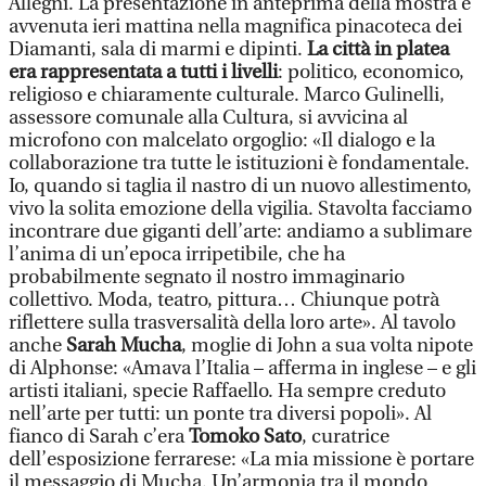
Allegni. La presentazione in anteprima della mostra è
avvenuta ieri mattina nella magnifica pinacoteca dei
Diamanti, sala di marmi e dipinti.
La città in platea
era rappresentata a tutti i livelli
: politico, economico,
religioso e chiaramente culturale. Marco Gulinelli,
assessore comunale alla Cultura, si avvicina al
microfono con malcelato orgoglio: «Il dialogo e la
collaborazione tra tutte le istituzioni è fondamentale.
Io, quando si taglia il nastro di un nuovo allestimento,
vivo la solita emozione della vigilia. Stavolta facciamo
incontrare due giganti dell’arte: andiamo a sublimare
l’anima di un’epoca irripetibile, che ha
probabilmente segnato il nostro immaginario
collettivo. Moda, teatro, pittura… Chiunque potrà
riflettere sulla trasversalità della loro arte». Al tavolo
anche
Sarah Mucha
, moglie di John a sua volta nipote
di Alphonse: «Amava l’Italia – afferma in inglese – e gli
artisti italiani, specie Raffaello. Ha sempre creduto
nell’arte per tutti: un ponte tra diversi popoli». Al
fianco di Sarah c’era
Tomoko Sato
, curatrice
dell’esposizione ferrarese: «La mia missione è portare
il messaggio di Mucha. Un’armonia tra il mondo