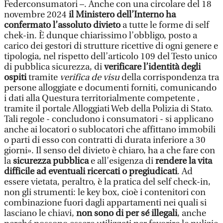
Federconsumatori –. Anche con una circolare del 18
novembre 2024
il Ministero dell’Interno ha
confermato l’assoluto divieto
a tutte le forme di self
chek-in. È dunque chiarissimo l’obbligo, posto a
carico dei gestori di strutture ricettive di ogni genere e
tipologia, nel rispetto dell’articolo 109 del Testo unico
di pubblica sicurezza, di
verificare l’identità degli
ospiti
tramite
verifica de visu
della corrispondenza tra
persone alloggiate e documenti forniti, comunicando
i dati alla Questura territorialmente competente ,
tramite il portale Alloggiati Web della Polizia di Stato.
Tali regole - concludono i consumatori - si applicano
anche ai locatori o sublocatori che affittano immobili
o parti di esso con contratti di durata inferiore a 30
giorni». Il senso del divieto è chiaro, ha a che fare con
la
sicurezza pubblica
e all’esigenza di
rendere la vita
difficile ad eventuali ricercati o pregiudicati
. Ad
essere vietata, peraltro, è la pratica del self check-in,
non gli strumenti: le key box, cioè i contenitori con
combinazione fuori dagli appartamenti nei quali si
lasciano le chiavi,
non sono di per sé illegali
, anche