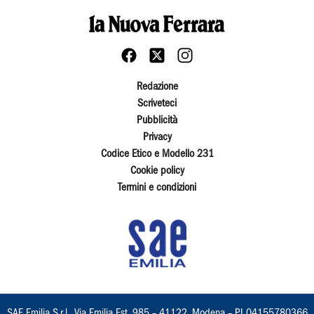
Redazione
Scriveteci
Pubblicità
Privacy
Codice Etico e Modello 231
Cookie policy
Termini e condizioni
SAE Emilia S.r.l., Via Emilia Est, 985 – 41122, Modena – PI 04155780366