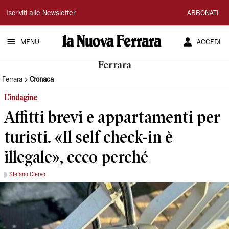
La
Iscriviti alle Newsletter
ABBONATI
Nuova
MENU
ACCEDI
Ferrara
Ferrara
Ferrara
Cronaca
L’indagine
Affitti brevi e appartamenti per
turisti. «Il self check-in è
illegale», ecco perché
Stefano Ciervo