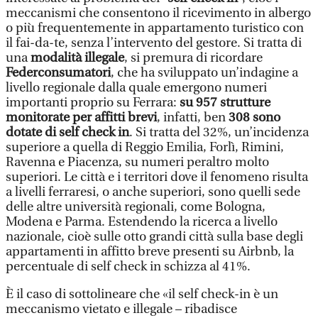
meccanismi che consentono il ricevimento in albergo
o più frequentemente in appartamento turistico con
il fai-da-te, senza l’intervento del gestore. Si tratta di
una
modalità illegale
, si premura di ricordare
Federconsumatori
, che ha sviluppato un’indagine a
livello regionale dalla quale emergono numeri
importanti proprio su Ferrara:
su 957 strutture
monitorate per affitti brevi
, infatti, ben
308 sono
dotate di self check in
. Si tratta del 32%, un’incidenza
superiore a quella di Reggio Emilia, Forlì, Rimini,
Ravenna e Piacenza, su numeri peraltro molto
superiori. Le città e i territori dove il fenomeno risulta
a livelli ferraresi, o anche superiori, sono quelli sede
delle altre università regionali, come Bologna,
Modena e Parma. Estendendo la ricerca a livello
nazionale, cioè sulle otto grandi città sulla base degli
appartamenti in affitto breve presenti su Airbnb, la
percentuale di self check in schizza al 41%.
È il caso di sottolineare che «il self check-in è un
meccanismo vietato e illegale – ribadisce