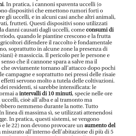
ni
. In pratica, i cannoni spaventa uccelli (o
no dispositivi che emettono rumori forti o
 gli uccelli, e in alcuni casi anche altri animali,
i, frutteti. Questi dispositivi sono utilizzati
da danni causati dagli uccelli, come
consumi di
eriodo, quando le piantine crescono e la frutta
 agricoltori difendere il raccolto è fondamentale
mo, soprattutto in alcune zone la presenza di
iani) è massiccia. Il pericolo per le persone e
l senso che il cannone spara a salve ma il
li che ovviamente tornano all’attacco dopo pochi
e campagne e soprattutto nei pressi delle risaie
effetti servono molto a tutela delle coltivazioni.
dei residenti, si sarebbe intensificata: le
ormai a
intervalli di 10 minuti
, specie nelle ore
 uccelli, cioè all’alba e al tramonto ma
rebbero nemmeno durante la notte. Tutto
 In linea di massima sì, se utilizzati attenendosi
gge. In pratica, questi sistemi, se vengono
le 6 e le 22) non devono provocare un
aumento del
misurato all’interno dell’abitazione di più di 5