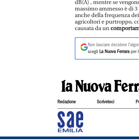
dB(A) , mentre se vengono u
massimo ammesso è di 3 
anche della frequenza dei
agricoltori e purtroppo, c
causata da un
comportame
Non lasciare decidere l'algor
scegli
La Nuova Ferrara
per l
Redazione
Scriveteci
P