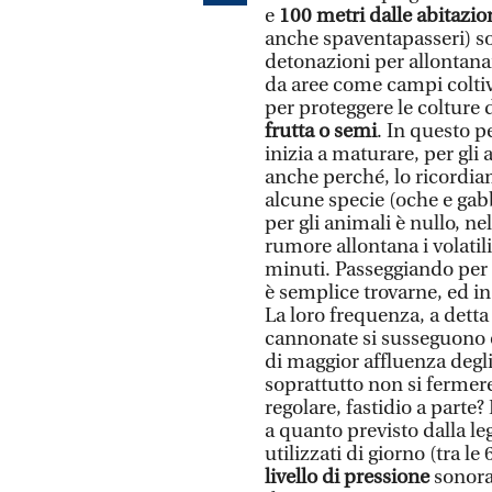
e
100 metri dalle abitazio
anche spaventapasseri) so
detonazioni per allontanare
da aree come campi coltivat
per proteggere le colture 
frutta o semi
. In questo p
inizia a maturare, per gli
anche perché, lo ricordia
alcune specie (oche e gabb
per gli animali è nullo, ne
rumore allontana i volati
minuti. Passeggiando per l
è semplice trovarne, ed in 
La loro frequenza, a detta 
cannonate si susseguono 
di maggior affluenza degli
soprattutto non si ferme
regolare, fastidio a parte?
a quanto previsto dalla le
utilizzati di giorno (tra 
livello di pressione
sonora 