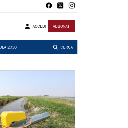
ACCEDI
ABBONATI
OLA 2030
CERCA