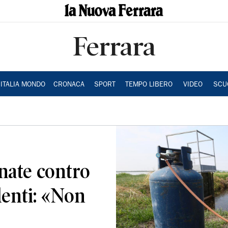
Ferrara
ITALIA MONDO
CRONACA
SPORT
TEMPO LIBERO
VIDEO
SCU
nate contro
identi: «Non