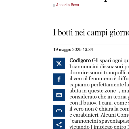
Annarita Bova
I botti nei campi giorno
19 maggio 2025 13:34
Codigoro
Gli spari ogni q
I cannoncini dissuasori per
dormire sonni tranquilli a
il vero il fenomeno è diffu
capiamo perfettamente la s
abita in queste zone -, m
considerato che in teoria 
con il buio». I cani, come
il vero non è chiara la co
e carabinieri. Alcuni Comu
"cannoncini spaventapasse
vietando l’impiego entro 3