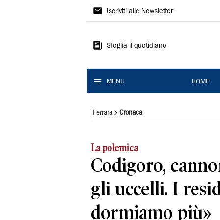
La
Iscriviti alle Newsletter
Nuova
Ferrara
Sfoglia il quotidiano
MENU
HOME
Ferrara
Cronaca
La polemica
Codigoro, canno
gli uccelli. I res
dormiamo più»