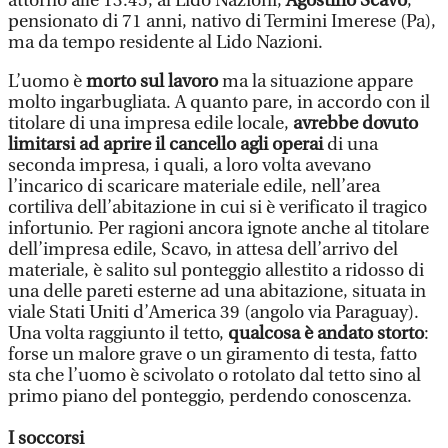
attorno alle 13.45, al Lido Nazioni,
Agostino Scavo
,
pensionato di 71 anni, nativo di Termini Imerese (Pa),
ma da tempo residente al Lido Nazioni.
L’uomo è
morto sul lavoro
ma la situazione appare
molto ingarbugliata. A quanto pare, in accordo con il
titolare di una impresa edile locale,
avrebbe dovuto
limitarsi ad aprire il cancello agli operai
di una
seconda impresa, i quali, a loro volta avevano
l’incarico di scaricare materiale edile, nell’area
cortiliva dell’abitazione in cui si è verificato il tragico
infortunio. Per ragioni ancora ignote anche al titolare
dell’impresa edile, Scavo, in attesa dell’arrivo del
materiale, è salito sul ponteggio allestito a ridosso di
una delle pareti esterne ad una abitazione, situata in
viale Stati Uniti d’America 39 (angolo via Paraguay).
Una volta raggiunto il tetto,
qualcosa è andato storto
:
forse un malore grave o un giramento di testa, fatto
sta che l’uomo è scivolato o rotolato dal tetto sino al
primo piano del ponteggio, perdendo conoscenza.
I soccorsi