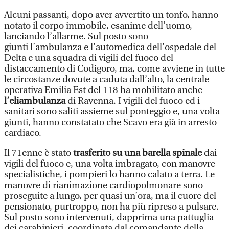
Alcuni passanti, dopo aver avvertito un tonfo, hanno
notato il corpo immobile, esanime dell’uomo,
lanciando l’allarme. Sul posto sono
giunti l’ambulanza e l’automedica dell’ospedale del
Delta e una squadra di vigili del fuoco del
distaccamento di Codigoro, ma, come avviene in tutte
le circostanze dovute a caduta dall’alto, la centrale
operativa Emilia Est del 118 ha mobilitato anche
l’eliambulanza
di Ravenna. I vigili del fuoco ed i
sanitari sono saliti assieme sul ponteggio e, una volta
giunti, hanno constatato che Scavo era già in arresto
cardiaco.
Il 71enne è stato
trasferito su una barella spinale
dai
vigili del fuoco e, una volta imbragato, con manovre
specialistiche, i pompieri lo hanno calato a terra. Le
manovre di rianimazione cardiopolmonare sono
proseguite a lungo, per quasi un’ora, ma il cuore del
pensionato, purtroppo, non ha più ripreso a pulsare.
Sul posto sono intervenuti, dapprima una pattuglia
dei carabinieri, coordinata dal comandante della