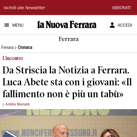
La
Iscriviti alle Newsletter
ABBONATI
Nuova
MENU
ACCEDI
Ferrara
Ferrara
Ferrara
Cronaca
L'incontro
Da Striscia la Notizia a Ferrara.
Luca Abete sta con i giovani: «Il
fallimento non è più un tabù»
Andrea Mainardi