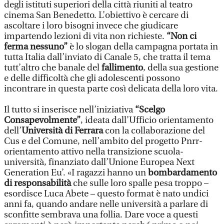
degli istituti superiori della città riuniti al teatro
cinema San Benedetto. L’obiettivo è cercare di
ascoltare i loro bisogni invece che giudicare
impartendo lezioni di vita non richieste.
“Non ci
ferma nessuno”
è lo slogan della campagna portata in
tutta Italia dall’inviato di Canale 5, che tratta il tema
tutt’altro che banale del
fallimento
, della sua gestione
e delle difficoltà che gli adolescenti possono
incontrare in questa parte così delicata della loro vita.
Il tutto si inserisce nell’iniziativa
“Scelgo
Consapevolmente”
, ideata dall’Ufficio orientamento
dell’
Università di Ferrara
con la collaborazione del
Cus e del Comune, nell’ambito del progetto Pnrr-
orientamento attivo nella transizione scuola-
università, finanziato dall’Unione Europea Next
Generation Eu’. «I ragazzi hanno un
bombardamento
di responsabilità
che sulle loro spalle pesa troppo –
esordisce Luca Abete – questo format è nato undici
anni fa, quando andare nelle università a parlare di
sconfitte sembrava una follia. Dare voce a questi