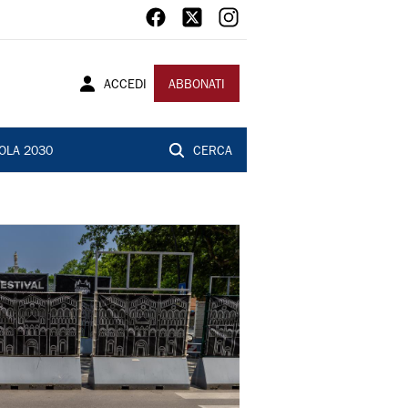
ACCEDI
ABBONATI
OLA 2030
CERCA