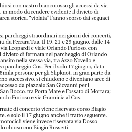
hiusi con nastro biancorosso gli accessi da via
, in modo da rendere evidente il divieto di
area storica, “violata” l’anno scorso dai seguaci
si parcheggi straordinari nei giorni dei concerti,
 da Ferrara Tua. Il 19, 21 e 29 giugno, dalle 14
a via Leopardi e viale Orlando Furioso, con
l divieto di fermata nel parcheggio di Orlando
ransito nella stessa via, tra Azzo Novello e
a parcheggio Cus. Per il solo 17 giugno, data
8mila persone per gli Slipknot, in gran parte da
iorno successivo, si chiudono e diventano aree di
accesso da piazzale San Giovanni per i
 San Rocco, tra Porta Mare e Fossato di Mortara;
ando Furioso e via Gramicia al Cus.
giornate di concerto viene riservato corso Biagio
te, e solo il 17 giugno anche il tratto seguente,
motocicli viene invece riservata via Dosso
ndo chiuso con Biagio Rossetti.