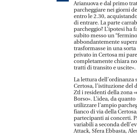
Arianuova e dal primo tratt
parcheggiare nei giorni dei
entro le 2.30, acquistando
di entrare. La parte carra
parcheggio? L’ipotesi ha fa
subito messo un “fermino”,
abbondantemente superato
trasformasse in una sorta
privato in Certosa mi pare
completamente chiara non 
tratti di transito e uscite».
La lettura dell’ordinanza s
Certosa, l’istituzione del
Ztl i residenti della zona «
Borso». L’idea, da quanto 
utilizzare l’ampio parcheg
fianco di via della Certos
partecipanti ai concerti. 
variabili a seconda dell’e
Attack, Sfera Ebbasta, Ale