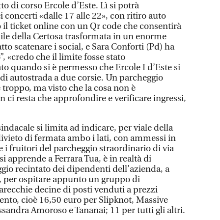
o di corso Ercole d’Este. Lì si potrà
 concerti «dalle 17 alle 22», con ritiro auto
 il ticket online con un Qr code che consentirà
bile della Certosa trasformata in un enorme
tto scatenare i social, e Sara Conforti (Pd) ha
 «credo che il limite fosse stato
 quando si è permesso che Ercole I d’Este si
 di autostrada a due corsie. Un parcheggio
 troppo, ma visto che la cosa non è
ci resta che approfondire e verificare ingressi,
indacale si limita ad indicare, per viale della
 divieto di fermata ambo i lati, con ammessi in
e i fruitori del parcheggio straordinario di via
si apprende a Ferrara Tua, è in realtà di
gio recintato dei dipendenti dell’azienda, a
a, per ospitare appunto un gruppo di
Parecchie decine di posti venduti a prezzi
vento, cioè 16,50 euro per Slipknot, Massive
ssandra Amoroso e Tananai; 11 per tutti gli altri.