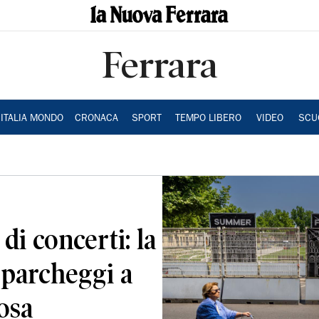
Ferrara
ITALIA MONDO
CRONACA
SPORT
TEMPO LIBERO
VIDEO
SCU
di concerti: la
, parcheggi a
osa