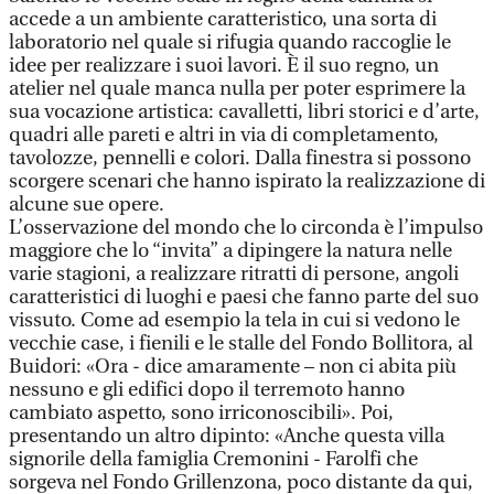
accede a un ambiente caratteristico, una sorta di
laboratorio nel quale si rifugia quando raccoglie le
idee per realizzare i suoi lavori. È il suo regno, un
atelier nel quale manca nulla per poter esprimere la
sua vocazione artistica: cavalletti, libri storici e d’arte,
quadri alle pareti e altri in via di completamento,
tavolozze, pennelli e colori. Dalla finestra si possono
scorgere scenari che hanno ispirato la realizzazione di
alcune sue opere.
L’osservazione del mondo che lo circonda è l’impulso
maggiore che lo “invita” a dipingere la natura nelle
varie stagioni, a realizzare ritratti di persone, angoli
caratteristici di luoghi e paesi che fanno parte del suo
vissuto. Come ad esempio la tela in cui si vedono le
vecchie case, i fienili e le stalle del Fondo Bollitora, al
Buidori: «Ora - dice amaramente – non ci abita più
nessuno e gli edifici dopo il terremoto hanno
cambiato aspetto, sono irriconoscibili». Poi,
presentando un altro dipinto: «Anche questa villa
signorile della famiglia Cremonini - Farolfi che
sorgeva nel Fondo Grillenzona, poco distante da qui,