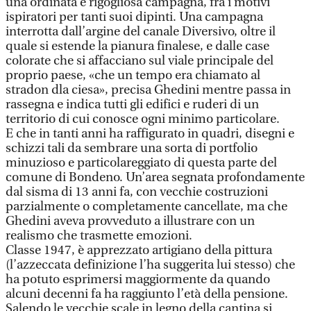
una ordinata e rigogliosa campagna, fra i motivi
ispiratori per tanti suoi dipinti. Una campagna
interrotta dall’argine del canale Diversivo, oltre il
quale si estende la pianura finalese, e dalle case
colorate che si affacciano sul viale principale del
proprio paese, «che un tempo era chiamato al
stradon dla ciesa», precisa Ghedini mentre passa in
rassegna e indica tutti gli edifici e ruderi di un
territorio di cui conosce ogni minimo particolare.
E che in tanti anni ha raffigurato in quadri, disegni e
schizzi tali da sembrare una sorta di portfolio
minuzioso e particolareggiato di questa parte del
comune di Bondeno. Un’area segnata profondamente
dal sisma di 13 anni fa, con vecchie costruzioni
parzialmente o completamente cancellate, ma che
Ghedini aveva provveduto a illustrare con un
realismo che trasmette emozioni.
Classe 1947, è apprezzato artigiano della pittura
(l’azzeccata definizione l’ha suggerita lui stesso) che
ha potuto esprimersi maggiormente da quando
alcuni decenni fa ha raggiunto l’età della pensione.
Salendo le vecchie scale in legno della cantina si