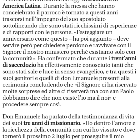
America Latina
. Durante la messa che hanno
concelebrato il parroco è tornato a questi anni
trascorsi nell’impegno del suo apostolato
sottolineando che sono stati ricchissimi di esperienze
e di rapporti con le persone. «Festeggiare un
anniversario come questo – ha poi aggiunto – deve
servire però per chiedere perdono e ravvivare con il
Signore il nostro ministero perché esistiamo solo con
la comunità». Ha confermato che durante i
trent’anni
di sacerdozio
ha effettivamente conosciuto tanti che
sono stati sale e luce in senso evangelico, e tra questi i
suoi genitori e quelli di don Emanuele presenti alla
cerimonia concludendo che «il Signore ci ha riservato
molte sorprese ed altre ci riserverà ma con san Paolo
dobbiamo dire che non esiste l’io ma il noi» e
procedere sempre così.
Don Emanuele ha parlato della testimonianza di vita
dei suoi
tre anni di missionario
. «Ho dentro l’amore e
la ricchezza della comunità con cui ho vissuto e dove
tornerò il prossimo 2 luglio per proseguire il mio