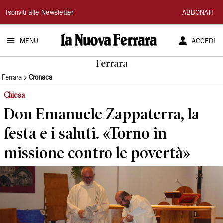
La
Iscriviti alle Newsletter
ABBONATI
Nuova
MENU
ACCEDI
Ferrara
Ferrara
Ferrara
Cronaca
Chiesa
Don Emanuele Zappaterra, la
festa e i saluti. «Torno in
missione contro le povertà»