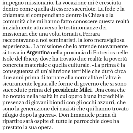
impegno missionario. La vocazione mi è cresciuta
dentro come quella di essere sacerdote. La fede e la
chiamata si compendiano dentro la Chiesa e la
comunità che mi hanno fatto conoscere questa realtà
inizialmente attraverso le testimonianze dei
missionari che una volta tornati a Ferrara
raccontavano a noi seminaristi, la loro meravigliosa
esperienza». La missione che lo attende nuovamente
si trova in
Argentina
nella provincia di Entrerios nelle
Isole del Ibicuy dove ha trovato due realtà: la povertà
concreta materiale e quella culturale. «La prima è la
conseguenza di un’alluvione terribile che durò circa
due anni prima di tornare alla normalità e l’altra è
sicuramente legata alle forme di governo che si sono
succedute prima del
presidente Milei
. Una cosa che
ho notato nella realtà in cui opero è una incredibile
presenza di giovani biondi con gli occhi azzurri, che
sono la generazione dei nazisti che qui hanno trovato
rifugio dopo la guerra». Don Emanuele prima di
ripartire sarà ospite di tutte le parrocchie dove ha
prestato la sua opera.