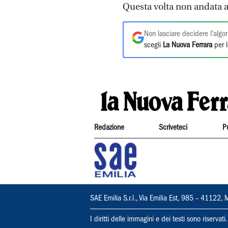
Questa volta non andata a 
Non lasciare decidere l'algor
scegli
La Nuova Ferrara
per l
Redazione
Scriveteci
P
SAE Emilia S.r.l., Via Emilia Est, 985 – 411
I diritti delle immagini e dei testi sono riserva