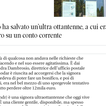
io ha salvato un’ultra ottantenne, a cui er
ro su un conto corrente
iù di qualcosa non andava nelle richieste che
acendo e nel suo essere agitatissima. È dai
ndra Dambrosio, direttrice dell’ufficio postale
nodar è riuscita ad accorgersi che la signora
edeva di poter fare un bonifico, e poi di
li, era nel bel mezzo di uno spregevole tentativo
atto perdere oltre 12mila euro.
ndr) è una signora ultraottantenne che oggi vive
È una cliente gentile, disponibile, ma spesso