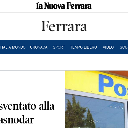
Ferrara
ITALIA MONDO
CRONACA
SPORT
TEMPO LIBERO
VIDEO
SCU
sventato alla
rasnodar