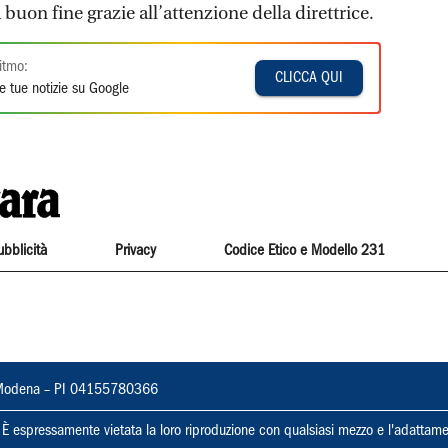
buon fine grazie all’attenzione della direttrice.
itmo:
CLICCA QUI
e tue notizie su Google
ubblicità
Privacy
Codice Etico e Modello 231
22, Modena – PI 04155780366
ti. È espressamente vietata la loro riproduzione con qualsiasi mezzo e l'adattame