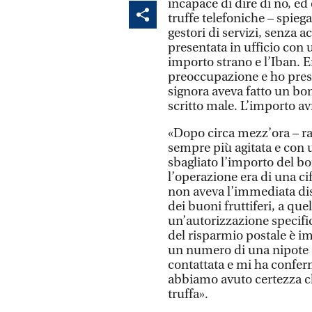
incapace di dire di no, ed 
truffe telefoniche – spieg
gestori di servizi, senza ac
presentata in ufficio con
importo strano e l’Iban. E
preoccupazione e ho pres
signora aveva fatto un bon
scritto male. L’importo a
«Dopo circa mezz’ora – ra
sempre più agitata e con 
sbagliato l’importo del bon
l’operazione era di una c
non aveva l’immediata disp
dei buoni fruttiferi, a q
un’autorizzazione specific
del risparmio postale è i
un numero di una nipote c
contattata e mi ha conferma
abbiamo avuto certezza ch
truffa».