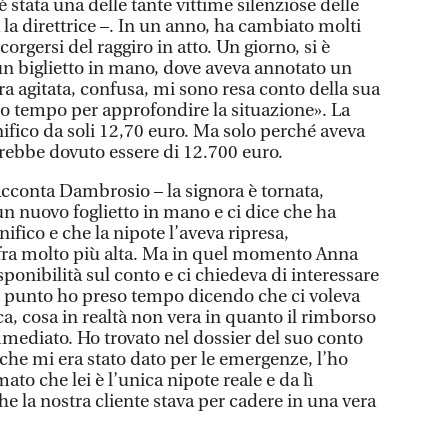
è stata una delle tante vittime silenziose delle
a la direttrice –. In un anno, ha cambiato molti
corgersi del raggiro in atto. Un giorno, si è
 un biglietto in mano, dove aveva annotato un
ra agitata, confusa, mi sono resa conto della sua
o tempo per approfondire la situazione». La
ifico da soli 12,70 euro. Ma solo perché aveva
vrebbe dovuto essere di 12.700 euro.
cconta Dambrosio – la signora è tornata,
un nuovo foglietto in mano e ci dice che ha
ifico e che la nipote l’aveva ripresa,
ifra molto più alta. Ma in quel momento Anna
onibilità sul conto e ci chiedeva di interessare
uel punto ho preso tempo dicendo che ci voleva
a, cosa in realtà non vera in quanto il rimborso
mmediato. Ho trovato nel dossier del suo conto
he mi era stato dato per le emergenze, l’ho
to che lei è l’unica nipote reale e da lì
e la nostra cliente stava per cadere in una vera