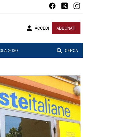
ACCEDI
ABBONATI
OLA 2030
CERCA