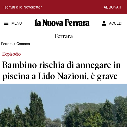
La
Iscriviti alle Newsletter
ABBONATI
Nuova
MENU
ACCEDI
Ferrara
Ferrara
Ferrara
Cronaca
L’episodio
Bambino rischia di annegare in
piscina a Lido Nazioni, è grave