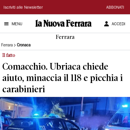
La
Iscriviti alle Newsletter
ABBONATI
Nuova
MENU
ACCEDI
Ferrara
Ferrara
Ferrara
Cronaca
Il fatto
Comacchio. Ubriaca chiede
aiuto, minaccia il 118 e picchia i
carabinieri