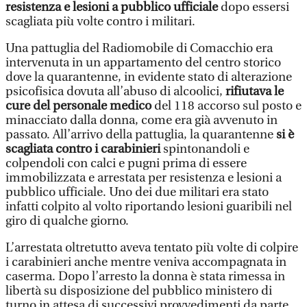
resistenza e lesioni a pubblico ufficiale
dopo essersi
scagliata più volte contro i militari.
Una pattuglia del Radiomobile di Comacchio era
intervenuta in un appartamento del centro storico
dove la quarantenne, in evidente stato di alterazione
psicofisica dovuta all’abuso di alcoolici,
rifiutava le
cure del personale medico
del 118 accorso sul posto e
minacciato dalla donna, come era già avvenuto in
passato. All’arrivo della pattuglia, la quarantenne
si è
scagliata contro i carabinieri
spintonandoli e
colpendoli con calci e pugni prima di essere
immobilizzata e arrestata per resistenza e lesioni a
pubblico ufficiale. Uno dei due militari era stato
infatti colpito al volto riportando lesioni guaribili nel
giro di qualche giorno.
L’arrestata oltretutto aveva tentato più volte di colpire
i carabinieri anche mentre veniva accompagnata in
caserma. Dopo l’arresto la donna è stata rimessa in
libertà su disposizione del pubblico ministero di
turno in attesa di successivi provvedimenti da parte