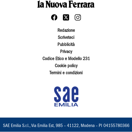
Redazione
Scriveteci
Pubblicità
Privacy
Codice Etico e Modello 231
Cookie policy
Termini e condizioni
SAE Emilia S.r.l., Via Emilia Est, 985 – 41122, Modena – PI 04155780366