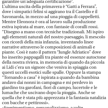
garantire un’adeguata certificazione”.
L’ultima uscita della primavera è “Gatti a Ferrara”,
dove i simpatici felini si aggirano tra il Castello e il
Savonarola, in mezzo ad una pioggia di cappelletti.
Mentre Eleonora è ora al lavoro sulla produzione
estiva ispirata al mare, con fantasie di coralli rossi.
“Disegno a mano con tecniche tradizionali. Mi ispiro
agli elementi naturali del nostro paesaggio, li mescolo
con ricordi della mia infanzia, inventando linee
narrative attraverso le composizioni di animali e
piante. Così è nato il pattern “Jungle Adriatico” dove
ho inserito pappagalli tra piante ed essenze autoctone
della nostra riviera, in memoria di quando da piccola
ai Lidi c’era un signore che veniva in spiaggia con
questi uccelli esotici sulle spalle. Oppure la stampa
“Tornando a casa” è ispirata a quando da bambina
andavo dai nonni in campagna e mi perdevo in
giardino tra garofani, fiori di campo, lucertole e le
lumache che uscivano dopo la pioggia. Anche se
quella che è stata più apprezzata è la fantasia natalizia
con bacche e pettirossi».
«Sperimentiamo, personalizziamo, a volte