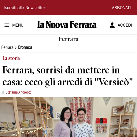
La
Iscriviti alle Newsletter
ABBONATI
Nuova
MENU
ACCEDI
Ferrara
Ferrara
Ferrara
Cronaca
La storia
Ferrara, sorrisi da mettere in
casa: ecco gli arredi di "Versicò"
Stefania Andreotti