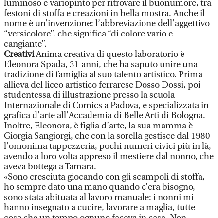
luminoso e variopinto per ritrovare il buonumore, tra
festoni di stoffa e creazioni in bella mostra. Anche il
nome è un’invenzione: l’abbreviazione dell’aggettivo
“versicolore”, che significa “di colore vario e
cangiante”.
Creativi
Anima creativa di questo laboratorio è
Eleonora Spada, 31 anni, che ha saputo unire una
tradizione di famiglia al suo talento artistico. Prima
allieva del liceo artistico ferrarese Dosso Dossi, poi
studentessa di illustrazione presso la scuola
Internazionale di Comics a Padova, e specializzata in
grafica d’arte all’Accademia di Belle Arti di Bologna.
Inoltre, Eleonora, è figlia d’arte, la sua mamma è
Giorgia Sangiorgi, che con la sorella gestisce dal 1980
l’omonima tappezzeria, pochi numeri civici più in là,
avendo a loro volta appreso il mestiere dal nonno, che
aveva bottega a Tamara.
«Sono cresciuta giocando con gli scampoli di stoffa,
ho sempre dato una mano quando c’era bisogno,
sono stata abituata al lavoro manuale: i nonni mi
hanno insegnato a cucire, lavorare a maglia, tutte
cose che un tempo ognuno faceva in casa. Non