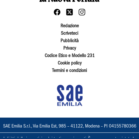
Redazione
Scriveteci
Pubblicità
Privacy
Codice Etico e Modello 231
Cookie policy
Termini e condizioni
SAE Emilia S.r.l., Via Emilia Est, 985 – 41122, Modena – PI 04155780366