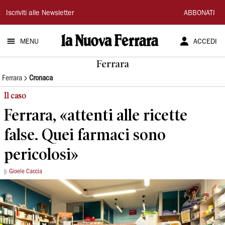
La
Iscriviti alle Newsletter
ABBONATI
Nuova
MENU
ACCEDI
Ferrara
Ferrara
Ferrara
Cronaca
Il caso
Ferrara, «attenti alle ricette
false. Quei farmaci sono
pericolosi»
Gioele Caccia