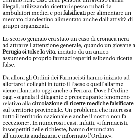
entrano nelle case delle persone attraverso canali
illegali, utilizzando ricettari spesso rubati da
ambulatori medici e poi
falsificati
per alimentare un
mercato clandestino alimentato anche dall’attività di
gruppi organizzati.
Lo scorso gennaio era stato un caso di cronaca nera
ad attrarre l’attenzione generale, quando un giovane a
Perugia si tolse la vita
, incitato da un amico,
assumendo proprio farmaci reperiti esibendo ricette
false.
Da allora gli Ordini dei Farmacisti hanno iniziato ad
allertare i colleghi in tutto il Paese e quell’allarme
viene rilanciato oggi anche a Ferrara. Dove l’Ordine
oggi «segnala il dilagante e preoccupante fenomeno
relativo alla
circolazione di ricette mediche falsificate
sul territorio provinciale. Un problema che interessa
tutto il territorio nazionale e anche il nostro non fa
eccezione». In numerosi i casi, infatti, «i farmacisti,
insospettiti delle richieste, hanno denunciato
all’autorità giudiziaria e informato l’Ordine».