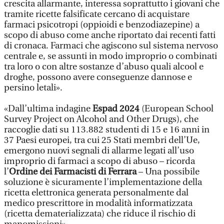
crescita allarmante, interessa soprattutto i giovani che
tramite ricette falsificate cercano di acquistare
farmaci psicotropi (oppioidi e benzodiazepine) a
scopo di abuso come anche riportato dai recenti fatti
di cronaca. Farmaci che agiscono sul sistema nervoso
centrale e, se assunti in modo improprio o combinati
tra loro o con altre sostanze d’abuso quali alcool e
droghe, possono avere conseguenze dannose e
persino letali».
«Dall’ultima indagine
Espad 2024
(European School
Survey Project on Alcohol and Other Drugs), che
raccoglie dati su 113.882 studenti di 15 e 16 anni in
37 Paesi europei, tra cui 25 Stati membri dell’Ue,
emergono nuovi segnali di allarme legati all’uso
improprio di farmaci a scopo di abuso – ricorda
l’
Ordine dei Farmacisti di Ferrara
– Una possibile
soluzione è sicuramente l’implementazione della
ricetta elettronica generata personalmente dal
medico prescrittore in modalità informatizzata
(ricetta dematerializzata) che riduce il rischio di