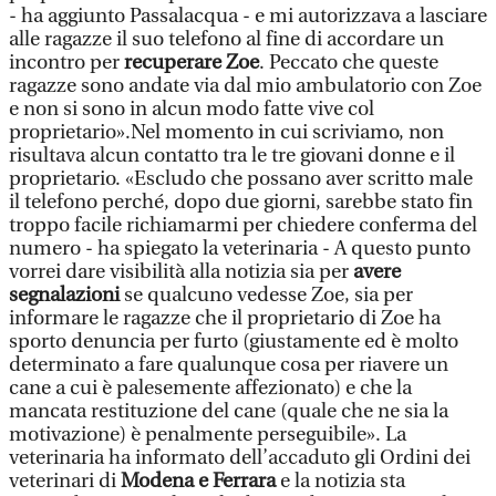
- ha aggiunto Passalacqua - e mi autorizzava a lasciare
alle ragazze il suo telefono al fine di accordare un
incontro per
recuperare Zoe
. Peccato che queste
ragazze sono andate via dal mio ambulatorio con Zoe
e non si sono in alcun modo fatte vive col
proprietario».Nel momento in cui scriviamo, non
risultava alcun contatto tra le tre giovani donne e il
proprietario. «Escludo che possano aver scritto male
il telefono perché, dopo due giorni, sarebbe stato fin
troppo facile richiamarmi per chiedere conferma del
numero - ha spiegato la veterinaria - A questo punto
vorrei dare visibilità alla notizia sia per
avere
segnalazioni
se qualcuno vedesse Zoe, sia per
informare le ragazze che il proprietario di Zoe ha
sporto denuncia per furto (giustamente ed è molto
determinato a fare qualunque cosa per riavere un
cane a cui è palesemente affezionato) e che la
mancata restituzione del cane (quale che ne sia la
motivazione) è penalmente perseguibile». La
veterinaria ha informato dell’accaduto gli Ordini dei
veterinari di
Modena e Ferrara
e la notizia sta