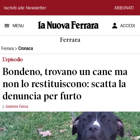
La
Iscriviti alle Newsletter
ABBONATI
Nuova
MENU
ACCEDI
Ferrara
Ferrara
Ferrara
Cronaca
L’episodio
Bondeno, trovano un cane ma
non lo restituiscono: scatta la
denuncia per furto
Gabriele Farina