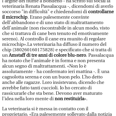
l’argine del fiume a Bondeno - ha scritto sui social la
veterinaria Renata Passalacqua -, dicendomi di averlo
soccorso "in difficoltà" e chiedendomi di
controllarne
il microchip
. Erano palesemente convinte
dell’abbandono e di uno stato di maltrattamento
dell’animale (non riscontrabile in alcun modo, visto
che si trattava di cane ben tenuto ed emotivamente
sereno). Al controllo il cane era munito di regolare
microchip».La veterinaria ha diffuso il numero del
chip (380260160175828) e specificato che si tratta di
un
Amstaff di tre anni di colore blu-nero
. Passalacqua
ha notato che l’animale è in forma e non presenta
alcun segno di maltrattamenti. «Non lo è
assolutamente - ha confermato ieri mattina -. È una
cagnolotta serena e con un buon pelo. L’ho detto
anche alle ragazze. Loro insistevano, dicendo che
avrebbe fatto tanti cuccioli. Io ho cercato di
rassicurarle che sta bene. Devono aver maturato
l’idea nella loro mente di
non restituirla
».
La veterinaria si è messa in contatto con il
proprietario. «Era palesemente sollevato dalla notizia