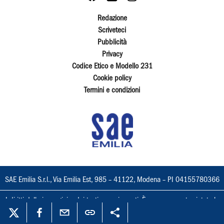
Redazione
Scriveteci
Pubblicità
Privacy
Codice Etico e Modello 231
Cookie policy
Termini e condizioni
SAE Emilia S.r.l., Via Emilia Est, 985 – 41122, Modena – PI 04155780366
I diritti delle immagini e dei testi sono riservati. È espressamente vietata la
loro riproduzione con qualsiasi mezzo e l'adattamento totale o parziale.