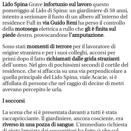
Lido Spina
Grave
infortunio sul lavoro
questo
pomeriggio al Lido di Spina: un giardiniere di 58 anni,
intento a sezionare il fusto di un albero all’interno del
residence Full in
via Guido Reni
ha perso il controllo
della
motosega
elettrica a rullo che
gli è finita sul
piede
destro, provocandone
l’amputazione
.
Sono stati
momenti di terrore
per il lavoratore di
origine straniera e per i suoi colleghi, accorsi per
primi dopo il fatto
richiamati dalle grida strazianti
dell’uomo. Nel giro di pochissimi secondi il cortile del
residence, che si affaccia su una via perpendicolare a
quella principale del Lido Spina, viale Acacie, si è
affollata di persone che nel raggio di decine di metri
avevano percepito le urla.
I soccorsi
La scena che si è presentata davanti a tutti è stata
raccapricciante. Il giardiniere, ancora cosciente, era
riverso in una pozza di sangue
. L’immediato richiesta
di aiuto lanciata dai soccorritori ha fatto sì che sul