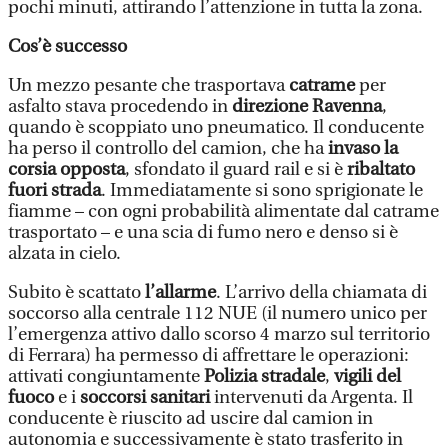
pochi minuti, attirando l’attenzione in tutta la zona.
Cos’è successo
Un mezzo pesante che trasportava
catrame
per
asfalto stava procedendo in
direzione Ravenna
,
quando è scoppiato uno pneumatico. Il conducente
ha perso il controllo del camion, che ha
invaso la
corsia opposta
, sfondato il guard rail e si è
ribaltato
fuori strada
. Immediatamente si sono sprigionate le
fiamme – con ogni probabilità alimentate dal catrame
trasportato – e una scia di fumo nero e denso si è
alzata in cielo.
Subito è scattato
l’allarme
. L’arrivo della chiamata di
soccorso alla centrale 112 NUE (il numero unico per
l’emergenza attivo dallo scorso 4 marzo sul territorio
di Ferrara) ha permesso di affrettare le operazioni:
attivati congiuntamente
Polizia stradale
,
vigili del
fuoco
e i
soccorsi sanitari
intervenuti da Argenta. Il
conducente è riuscito ad uscire dal camion in
autonomia e successivamente è stato trasferito in