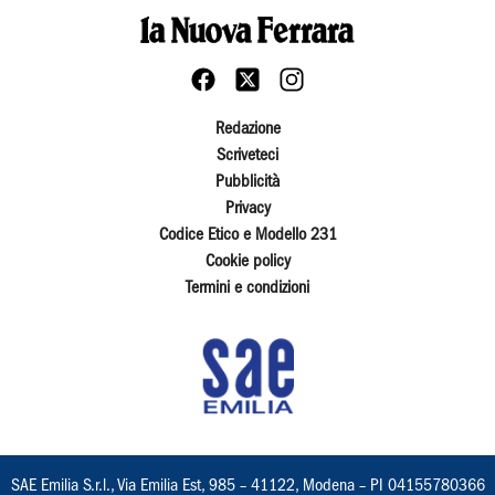
Redazione
Scriveteci
Pubblicità
Privacy
Codice Etico e Modello 231
Cookie policy
Termini e condizioni
SAE Emilia S.r.l., Via Emilia Est, 985 – 41122, Modena – PI 04155780366