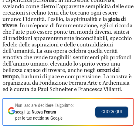
l’esperienza personale in riflessione condivisa,
svelando come dietro l’apparente semplicità delle sue
creazioni si celino temi che toccano ogni essere
umano: l’identità, l’esilio, la spiritualità e la
gioia di
vivere
. In un’epoca di frammentazione, egli ci ricorda
che l’arte può essere ponte tra mondi diversi, sintesi
di tradizioni apparentemente inconciliabili, specchio
fedele delle aspirazioni e delle contraddizioni
dell’umanità. La sua opera celebra quella verità
emotiva che rende tangibili i sentimenti più profondi
dell’animo umano, elevando lo spirito verso una
bellezza capace di trovare, anche negli
orrori del
tempo
, barlumi di pace e comprensione. La mostra è
organizzata da Fondazione Ferrara Arte e Arthemisia
ed è curata da Paul Schneiter e Francesca Villanti.
Non lasciare decidere l'algoritmo:
CLICCA QUI
scegli
La Nuova Ferrara
per le tue notizie su Google