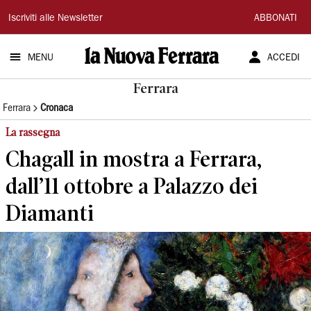
La
Iscriviti alle Newsletter
ABBONATI
Nuova
MENU
ACCEDI
Ferrara
Ferrara
Ferrara
Cronaca
La rassegna
Chagall in mostra a Ferrara,
dall’11 ottobre a Palazzo dei
Diamanti