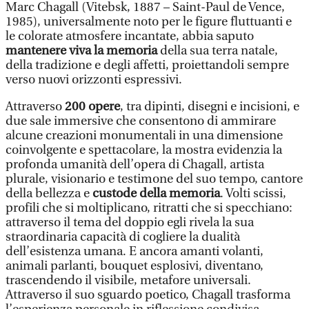
Marc Chagall (Vitebsk, 1887 – Saint-Paul de Vence,
1985), universalmente noto per le figure fluttuanti e
le colorate atmosfere incantate, abbia saputo
mantenere viva la memoria
della sua terra natale,
della tradizione e degli affetti, proiettandoli sempre
verso nuovi orizzonti espressivi.
Attraverso
200 opere
, tra dipinti, disegni e incisioni, e
due sale immersive che consentono di ammirare
alcune creazioni monumentali in una dimensione
coinvolgente e spettacolare, la mostra evidenzia la
profonda umanità dell’opera di Chagall, artista
plurale, visionario e testimone del suo tempo, cantore
della bellezza e
custode della memoria
. Volti scissi,
profili che si moltiplicano, ritratti che si specchiano:
attraverso il tema del doppio egli rivela la sua
straordinaria capacità di cogliere la dualità
dell’esistenza umana. E ancora amanti volanti,
animali parlanti, bouquet esplosivi, diventano,
trascendendo il visibile, metafore universali.
Attraverso il suo sguardo poetico, Chagall trasforma