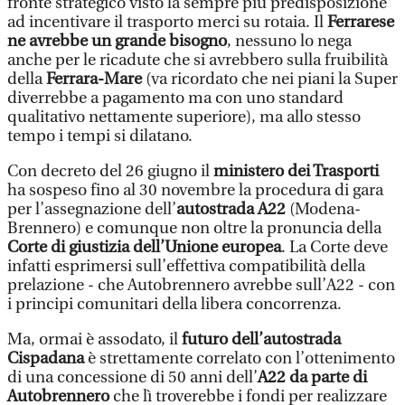
fronte strategico visto la sempre più predisposizione
ad incentivare il trasporto merci su rotaia. Il
Ferrarese
ne avrebbe un grande bisogno
, nessuno lo nega
anche per le ricadute che si avrebbero sulla fruibilità
della
Ferrara-Mare
(va ricordato che nei piani la Super
diverrebbe a pagamento ma con uno standard
qualitativo nettamente superiore), ma allo stesso
tempo i tempi si dilatano.
Con decreto del 26 giugno il
ministero dei Trasporti
ha sospeso fino al 30 novembre la procedura di gara
per l’assegnazione dell’
autostrada A22
(Modena-
Brennero) e comunque non oltre la pronuncia della
Corte di giustizia dell’Unione europea
. La Corte deve
infatti esprimersi sull’effettiva compatibilità della
prelazione - che Autobrennero avrebbe sull’A22 - con
i principi comunitari della libera concorrenza.
Ma, ormai è assodato, il
futuro dell’autostrada
Cispadana
è strettamente correlato con l’ottenimento
di una concessione di 50 anni dell’
A22 da parte di
Autobrennero
che lì troverebbe i fondi per realizzare