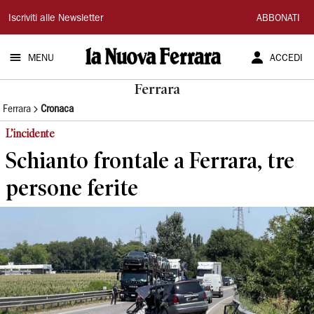
La
Iscriviti alle Newsletter
ABBONATI
Nuova
MENU
ACCEDI
Ferrara
Ferrara
Ferrara
Cronaca
L’incidente
Schianto frontale a Ferrara, tre
persone ferite