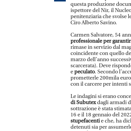
questa produzione docume
ispettore del Nir, il Nucle
penitenziaria che svolse 
Ciro Alberto Savino.
Carmen Salvatore, 54 anni
professionale per garantire
rimase in servizio dal ma
coincidente con quello dei
marzo dell’anno success
scarcerata). Deve rispond
e
peculato
. Secondo l’acc
prometterle 200mila euro 
con il carcere per intenti 
Le indagini si erano con
di Subutex
dagli armadi de
sottrazione è stata stimata 
16 e il 18 gennaio del 2022
stupefacenti
e che, ha dich
detenuti sia per assumerlo