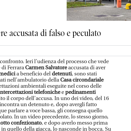
re accusata di falso e peculato
confronto. Ieri l’udienza del processo che vede
e di Ferrara
Carmen Salvatore
accusata di aver
i medici
a beneficio del
detenuti
, sono stati
irati nell’ambulatorio della
Casa circondariale
ettazioni ambientali eseguite nel corso delle
intercettazioni telefoniche
e
pedinamenti
to il corpo dell’accusa. In uno dei video, del 16
incontra un detenuto e, dopo avergli fatto
e parlare a voce bassa, gli consegna quello
lato. In un video precedente, lo stesso giorno,
otto confezionato
, e dopo averlo messo prima
e in quello della giacca, lo nasconde in bocca. Su