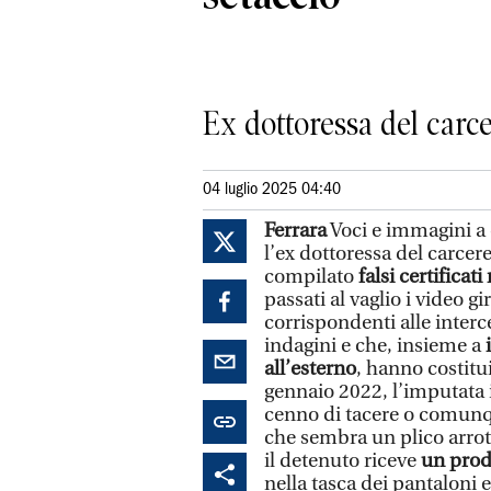
Ex dottoressa del carce
04 luglio 2025 04:40
Ferrara
Voci e immagini a 
l’ex dottoressa del carcer
compilato
falsi certificat
passati al vaglio i video g
corrispondenti alle interc
indagini e che, insieme a
all’esterno
, hanno costitui
gennaio 2022, l’imputata 
cenno di tacere o comunqu
che sembra un plico arroto
il detenuto riceve
un prod
nella tasca dei pantaloni 