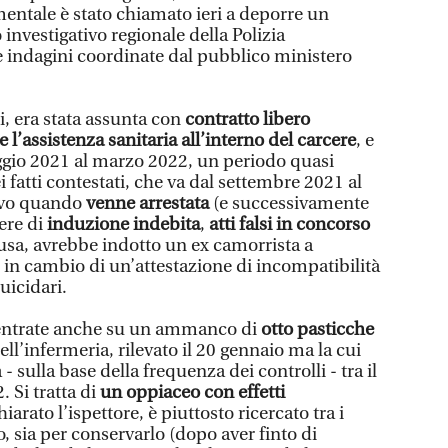
ntale è stato chiamato ieri a deporre un
o investigativo regionale della Polizia
le indagini coordinate dal pubblico ministero
, era stata assunta con
contratto libero
 l’assistenza sanitaria all’interno del carcere
, e
ggio 2021 al marzo 2022, un periodo quasi
 fatti contestati, che va dal settembre 2021 al
ivo quando
venne arrestata
(e successivamente
ere di
induzione indebita
,
atti falsi in concorso
usa, avrebbe indotto un ex camorrista a
in cambio di un’attestazione di incompatibilità
suicidari.
centrate anche su un ammanco di
otto pasticche
ll’infermeria, rilevato il 20 gennaio ma la cui
- sulla base della frequenza dei controlli - tra il
. Si tratta di
un oppiaceo con effetti
iarato l’ispettore, è piuttosto ricercato tra i
, sia per conservarlo (dopo aver finto di