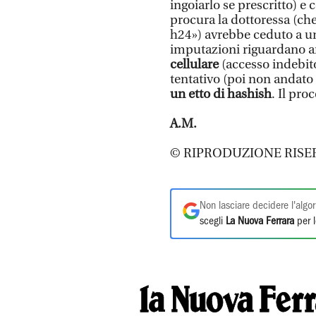
ingoiarlo se prescritto) e 
procura la dottoressa (che
h24») avrebbe ceduto a un
imputazioni riguardano a
cellulare
(accesso indebito
tentativo (poi non andato
un etto di hashish
. Il pro
A.M.
© RIPRODUZIONE RISE
Non lasciare decidere l'algor
scegli
La Nuova Ferrara
per l