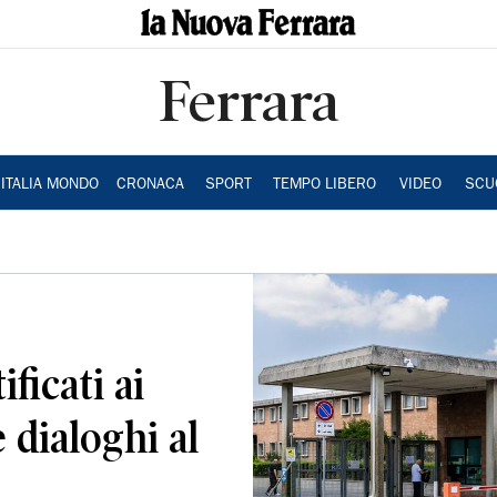
Ferrara
ITALIA MONDO
CRONACA
SPORT
TEMPO LIBERO
VIDEO
SCU
ificati ai
 dialoghi al