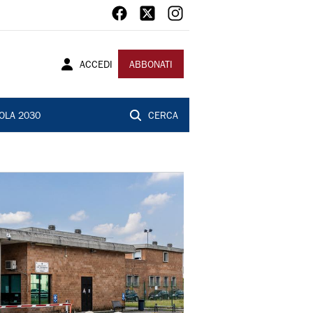
ACCEDI
ABBONATI
OLA 2030
CERCA