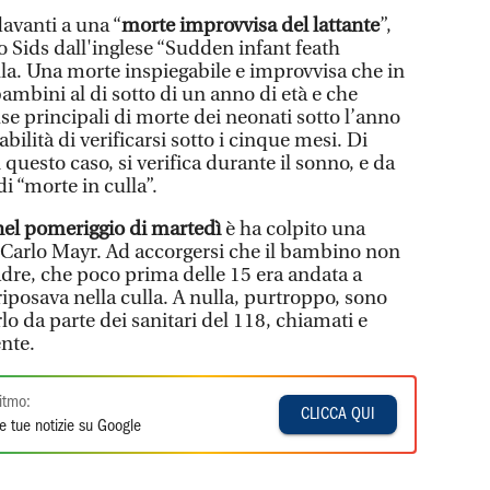
 davanti a una “
morte improvvisa del lattante
”,
 Sids dall'inglese “Sudden infant feath
la. Una morte inspiegabile e improvvisa che in
 bambini al di sotto di un anno di età e che
e principali di morte dei neonati sotto l’anno
bilità di verificarsi sotto i cinque mesi. Di
 questo caso, si verifica durante il sonno, e da
i “morte in culla”.
nel pomeriggio di martedì
è ha colpito una
a Carlo Mayr. Ad accorgersi che il bambino non
adre, che poco prima delle 15 era andata a
 riposava nella culla. A nulla, purtroppo, sono
arlo da parte dei sanitari del 118, chiamati e
ente.
itmo:
CLICCA QUI
e tue notizie su Google