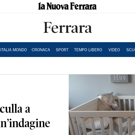
Ferrara
ITALIA MONDO
CRONACA
SPORT
TEMPO LIBERO
VIDEO
SCU
culla a
un’indagine