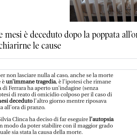
e mesi è deceduto dopo la poppata all’o
 chiarirne le cause
er non lasciare nulla al caso, anche se la morte
e è
un’immane tragedia
, è l’ipotesi che rimane
a di Ferrara ha aperto un’indagine (senza
potesi di reato di omicidio colposo per il caso di
mesi deceduto
l’altro giorno mentre riposava
a all’ora di pranzo.
Silvia Clinca ha deciso di far eseguire
l’autopsia
in modo da poter stabilire con il maggior grado
uale sia stata la causa della morte.