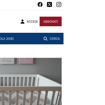
ACCEDI
ABBONATI
OLA 2030
CERCA