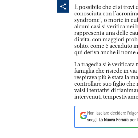
È possibile che ci si trovi
conosciuta con l’acronimo
syndrome”, o morte in cul
alcuni casi si verifica nei
rappresenta una delle caus
di vita, con maggiori proba
solito, come è accaduto in
qui deriva anche il nome d
La tragedia si è verificata
famiglia che risiede in vi
respirava più è stata la m
controllare suo figlio che
valsi i tentativi di rianim
intervenuti tempestivam
Non lasciare decidere l'algor
scegli
La Nuova Ferrara
per l