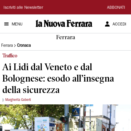
La
Iscriviti alle Newsletter
ABBONATI
Nuova
MENU
ACCEDI
Ferrara
Ferrara
Ferrara
Cronaca
Traffico
Ai Lidi dal Veneto e dal
Bolognese: esodo all’insegna
della sicurezza
Margherita Goberti