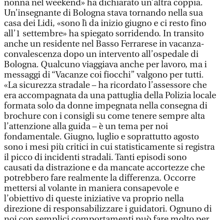
nonna nel weekend» ha dichiarato un’altra coppia.
Un’insegnante di Bologna stava tornando nella sua
casa dei Lidi, «sono lì da inizio giugno e ci resto fino
all’1 settembre» ha spiegato sorridendo. In transito
anche un residente nel Basso Ferrarese in vacanza-
convalescenza dopo un intervento all’ospedale di
Bologna. Qualcuno viaggiava anche per lavoro, ma i
messaggi di “Vacanze coi fiocchi” valgono per tutti.
«La sicurezza stradale – ha ricordato l’assessore che
era accompagnata da una pattuglia della Polizia locale
formata solo da donne impegnata nella consegna di
brochure con i consigli su come tenere sempre alta
l’attenzione alla guida – è un tema per noi
fondamentale. Giugno, luglio e soprattutto agosto
sono i mesi più critici in cui statisticamente si registra
il picco di incidenti stradali. Tanti episodi sono
causati da distrazione e da mancate accortezze che
potrebbero fare realmente la differenza. Occorre
mettersi al volante in maniera consapevole e
l’obiettivo di queste iniziative va proprio nella
direzione di responsabilizzare i guidatori. Ognuno di
noi con semplici comportamenti può fare molto per