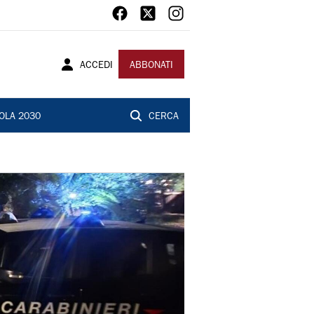
ACCEDI
ABBONATI
OLA 2030
CERCA