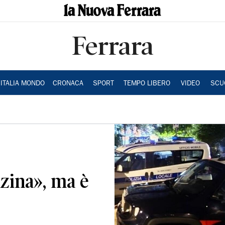
Ferrara
ITALIA MONDO
CRONACA
SPORT
TEMPO LIBERO
VIDEO
SCU
zina», ma è