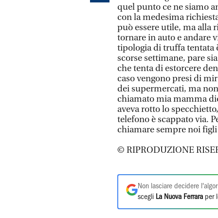
quel punto ce ne siamo anda
con la medesima richiesta
può essere utile, ma alla r
tornare in auto e andare v
tipologia di truffa tentata
scorse settimane, pare sia
che tenta di estorcere den
caso vengono presi di mir
dei supermercati, ma non 
chiamato mia mamma dice
aveva rotto lo specchietto,
telefono è scappato via. P
chiamare sempre noi figli 
© RIPRODUZIONE RISE
Non lasciare decidere l'algor
scegli
La Nuova Ferrara
per l