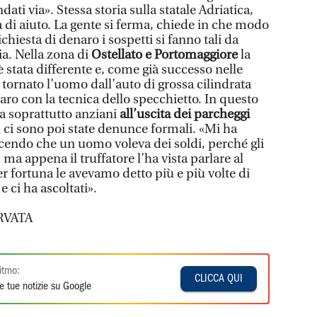
ti via». Stessa storia sulla statale Adriatica,
 di aiuto. La gente si ferma, chiede in che modo
ichiesta di denaro i sospetti si fanno tali da
ia. Nella zona di
Ostellato e Portomaggiore
la
 è stata differente e, come già successo nelle
 tornato l’uomo dall’auto di grossa cilindrata
aro con la tecnica dello specchietto. In questo
a soprattutto anziani
all’uscita dei parcheggi
ci sono poi state denunce formali. «Mi ha
ndo che un uomo voleva dei soldi, perché gli
 ma appena il truffatore l’ha vista parlare al
er fortuna le avevamo detto più e più volte di
e ci ha ascoltati».
RVATA
itmo:
CLICCA QUI
e tue notizie su Google