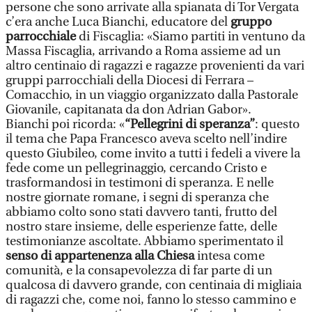
persone che sono arrivate alla spianata di Tor Vergata
c’era anche Luca Bianchi, educatore del
gruppo
parrocchiale
di Fiscaglia: «Siamo partiti in ventuno da
Massa Fiscaglia, arrivando a Roma assieme ad un
altro centinaio di ragazzi e ragazze provenienti da vari
gruppi parrocchiali della Diocesi di Ferrara –
Comacchio, in un viaggio organizzato dalla Pastorale
Giovanile, capitanata da don Adrian Gabor».
Bianchi poi ricorda: «
“Pellegrini di speranza”
: questo
il tema che Papa Francesco aveva scelto nell’indire
questo Giubileo, come invito a tutti i fedeli a vivere la
fede come un pellegrinaggio, cercando Cristo e
trasformandosi in testimoni di speranza. E nelle
nostre giornate romane, i segni di speranza che
abbiamo colto sono stati davvero tanti, frutto del
nostro stare insieme, delle esperienze fatte, delle
testimonianze ascoltate. Abbiamo sperimentato il
senso di appartenenza alla Chiesa
intesa come
comunità, e la consapevolezza di far parte di un
qualcosa di davvero grande, con centinaia di migliaia
di ragazzi che, come noi, fanno lo stesso cammino e