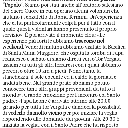
“Popolo”
. Siamo poi stati anche all’oratorio salesiano
del Sacro Cuore in cui operano alcuni volontari che
aiutano i senzatetto di Roma Termini. Un’esperienza
che ci ha particolarmente colpiti per il tatto con il
quale questi volontari hanno presentato il proprio
servizio». È poi arrivato il momento clou: «Le
esperienze più forti le abbiamo
trascorse nel
weekend
. Venerdì mattina abbiamo visitato la Basilica
di Santa Maria Maggiore, che ospita la tomba di Papa
Francesco e sabato ci siamo diretti verso Tor Vergata
assieme ai tutti gli altri ferraresi con i quali abbiamo
percorso oltre 10 km a piedi. Nonostante la
stanchezza, il sole cocente ed il caldo la giornata è
andata bene. Nel grande prato abbiamo potuto
conoscere tanti altri gruppi provenienti da tutto il
mondo». Grande emozione per l’incontro col Santo
padre: «Papa Leone è arrivato attorno alle 20.00
girando per tutta Tor Vergata e dandoci la possibilità
di
vederlo da molto vicino
per poi iniziare la veglia
rispondendo alle domande dei giovani. Alle 20.30 è
iniziata la veglia, con il Santo Padre che ha risposto