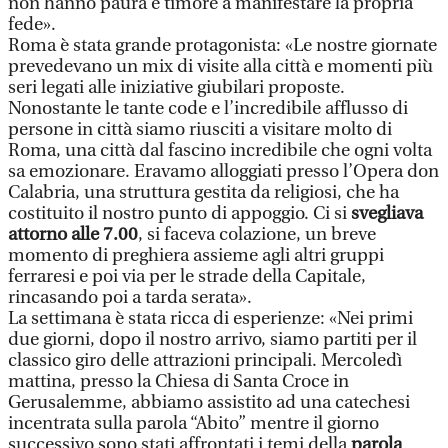
non hanno paura e timore a manifestare la propria
fede».
Roma è stata grande protagonista: «Le nostre giornate
prevedevano un mix di visite alla città e momenti più
seri legati alle iniziative giubilari proposte.
Nonostante le tante code e l’incredibile afflusso di
persone in città siamo riusciti a visitare molto di
Roma, una città dal fascino incredibile che ogni volta
sa emozionare. Eravamo alloggiati presso l’Opera don
Calabria, una struttura gestita da religiosi, che ha
costituito il nostro punto di appoggio. Ci si
svegliava
attorno alle 7.00
, si faceva colazione, un breve
momento di preghiera assieme agli altri gruppi
ferraresi e poi via per le strade della Capitale,
rincasando poi a tarda serata».
La settimana è stata ricca di esperienze: «Nei primi
due giorni, dopo il nostro arrivo, siamo partiti per il
classico giro delle attrazioni principali. Mercoledì
mattina, presso la Chiesa di Santa Croce in
Gerusalemme, abbiamo assistito ad una catechesi
incentrata sulla parola “Abito” mentre il giorno
successivo sono stati affrontati i temi della
parola