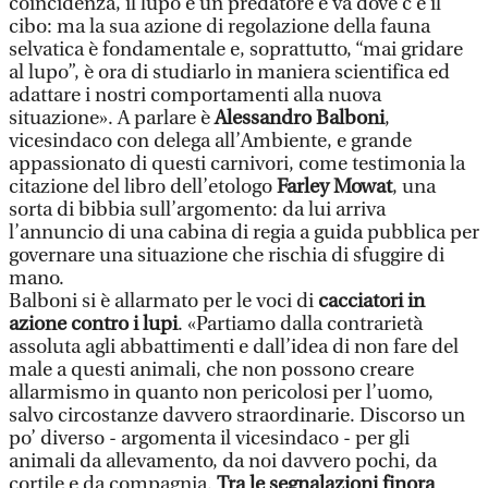
coincidenza, il lupo è un predatore e va dove c’è il
cibo: ma la sua azione di regolazione della fauna
selvatica è fondamentale e, soprattutto, “mai gridare
al lupo”, è ora di studiarlo in maniera scientifica ed
adattare i nostri comportamenti alla nuova
situazione». A parlare è
Alessandro Balboni
,
vicesindaco con delega all’Ambiente, e grande
appassionato di questi carnivori, come testimonia la
citazione del libro dell’etologo
Farley Mowat
, una
sorta di bibbia sull’argomento: da lui arriva
l’annuncio di una cabina di regia a guida pubblica per
governare una situazione che rischia di sfuggire di
mano.
Balboni si è allarmato per le voci di
cacciatori in
azione contro i lupi
. «Partiamo dalla contrarietà
assoluta agli abbattimenti e dall’idea di non fare del
male a questi animali, che non possono creare
allarmismo in quanto non pericolosi per l’uomo,
salvo circostanze davvero straordinarie. Discorso un
po’ diverso - argomenta il vicesindaco - per gli
animali da allevamento, da noi davvero pochi, da
cortile e da compagnia.
Tra le segnalazioni finora