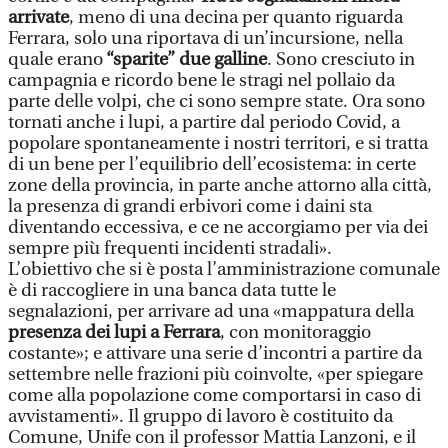
arrivate
, meno di una decina per quanto riguarda
Ferrara, solo una riportava di un’incursione, nella
quale erano
“sparite” due galline
. Sono cresciuto in
campagnia e ricordo bene le stragi nel pollaio da
parte delle volpi, che ci sono sempre state. Ora sono
tornati anche i lupi, a partire dal periodo Covid, a
popolare spontaneamente i nostri territori, e si tratta
di un bene per l’equilibrio dell’ecosistema: in certe
zone della provincia, in parte anche attorno alla città,
la presenza di grandi erbivori come i daini sta
diventando eccessiva, e ce ne accorgiamo per via dei
sempre più frequenti incidenti stradali».
L’obiettivo che si è posta l’amministrazione comunale
è di raccogliere in una banca data tutte le
segnalazioni, per arrivare ad una «mappatura della
presenza dei lupi a Ferrara
, con monitoraggio
costante»; e attivare una serie d’incontri a partire da
settembre nelle frazioni più coinvolte, «per spiegare
come alla popolazione come comportarsi in caso di
avvistamenti». Il gruppo di lavoro è costituito da
Comune, Unife con il professor Mattia Lanzoni, e il