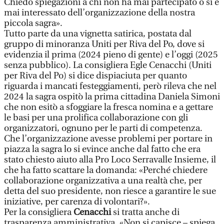
Chiedo spiegazioni a chi non ha mai partecipato o si è
mai interessato dell’organizzazione della nostra
piccola sagra».
Tutto parte da una vignetta satirica, postata dal
gruppo di minoranza Uniti per Riva del Po, dove si
evidenzia il prima (2024 pieno di gente) e l’oggi (2025
senza pubblico). La consigliera Egle Cenacchi (Uniti
per Riva del Po) si dice dispiaciuta per quanto
riguarda i mancati festeggiamenti, però rileva che nel
2024 la sagra ospitò la prima cittadina Daniela Simoni
che non esitò a sfoggiare la fresca nomina e a gettare
le basi per una prolifica collaborazione con gli
organizzatori, ognuno per le parti di competenza.
Che l’organizzazione avesse problemi per portare in
piazza la sagra lo si evince anche dal fatto che era
stato chiesto aiuto alla Pro Loco Serravalle Insieme, il
che ha fatto scattare la domanda: «Perché chiedere
collaborazione organizzativa a una realtà che, per
detta del suo presidente, non riesce a garantire le sue
iniziative, per carenza di volontari?».
Per la consigliera
Cenacchi
si tratta anche di
trasparenza amministrativa. «Non si capisce – spiega