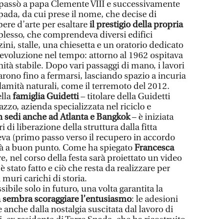
tà passò a papa Clemente VIII e successivamente
pada, da cui prese il nome, che decise di
pere d’arte per esaltare
il prestigio della propria
mplesso, che comprendeva diversi edifici
ini, stalle, una chiesetta e un oratorio dedicato
’evoluzione nel tempo: attorno al 1962 ospitava
tà stabile. Dopo vari passaggi di mano, i lavori
tarono fino a fermarsi, lasciando spazio a incuria
lamità naturali, come il terremoto del 2012.
lla
famiglia Guidetti
– titolare della Guidetti
zo, azienda specializzata nel riciclo e
 sedi anche ad Atlanta e Bangkok
– è iniziata
i di liberazione della struttura dalla fitta
eva (primo passo verso il recupero in accordo
ià a buon punto. Come ha spiegato
Francesca
are, nel corso della festa sarà proiettato un video
tato fatto e ciò che resta da realizzare per
 muri carichi di storia.
ssibile solo in futuro, una volta garantita la
 sembra scoraggiare l’entusiasmo
: le adesioni
anche dalla nostalgia suscitata dal lavoro di