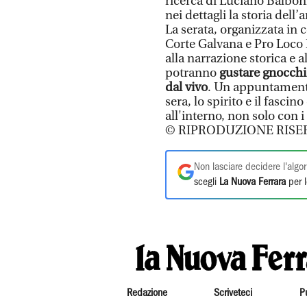
ricerca di Luciano Balboni
nei dettagli la storia del
La serata, organizzata in 
Corte Galvana e Pro Loco 
alla narrazione storica e a
potranno
gustare gnocchi 
dal vivo
. Un appuntamento
sera, lo spirito e il fascin
all'interno, non solo con 
© RIPRODUZIONE RISE
Non lasciare decidere l'algor
scegli
La Nuova Ferrara
per l
Redazione
Scriveteci
P