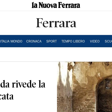
Ferrara
ITALIA MONDO
CRONACA
SPORT
TEMPO LIBERO
VIDEO
SCU
da rivede la
cata