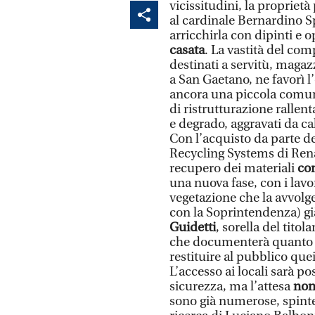
vicissitudini, la proprie
al cardinale Bernardino S
arricchirla con dipinti e o
casata
. La vastità del co
destinati a servitù, magazz
a San Gaetano, ne favorì l
ancora una piccola comuni
di ristrutturazione rallen
e degrado, aggravati da ca
Con l’acquisto da parte de
Recycling Systems di Renaz
recupero dei materiali
con
una nuova fase, con i lavor
vegetazione che la avvolg
con la Soprintendenza) g
Guidetti
, sorella del titol
che documenterà quanto è s
restituire al pubblico quei
L’accesso ai locali sarà po
sicurezza, ma l’attesa
non
sono già numerose, spinte 