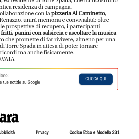
, ex residente di Torre Spada, che ha ricostruito
l’antica residenza di campagna.
collaborazione con la
pizzeria Al Caminetto
,
Renazzo, unirà memoria e convivialità: oltre
lle prospettive di recupero, i partecipanti
fritti, panini con salsiccia e ascoltare la musica
 che promette di far rivivere, almeno per una
o di Torre Spada in attesa di poter tornare
i ricordi ma anche fisicamente.
RVATA
itmo:
CLICCA QUI
e tue notizie su Google
ubblicità
Privacy
Codice Etico e Modello 231