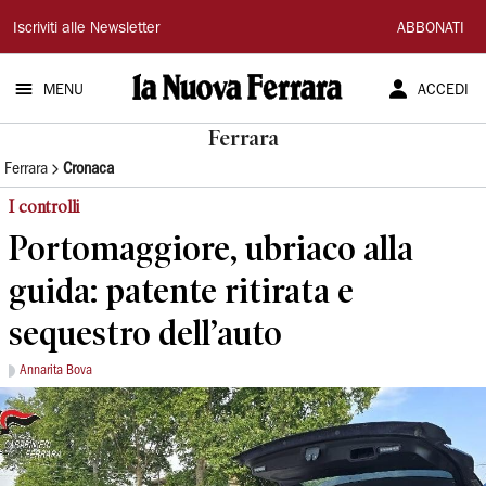
La
Iscriviti alle Newsletter
ABBONATI
Nuova
MENU
ACCEDI
Ferrara
Ferrara
Ferrara
Cronaca
I controlli
Portomaggiore, ubriaco alla
guida: patente ritirata e
sequestro dell’auto
Annarita Bova