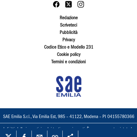
Redazione
Scriveteci
Pubblicità
Privacy
Codice Etico e Modello 231
Cookie policy
Termini e condizioni
SAE Emilia S.r.l., Via Emilia Est, 985 – 41122, Modena – PI 04155780366
I diritti delle immagini e dei testi sono riservati. È espressamente vietata la
loro riproduzione con qualsiasi mezzo e l'adattamento totale o parziale.