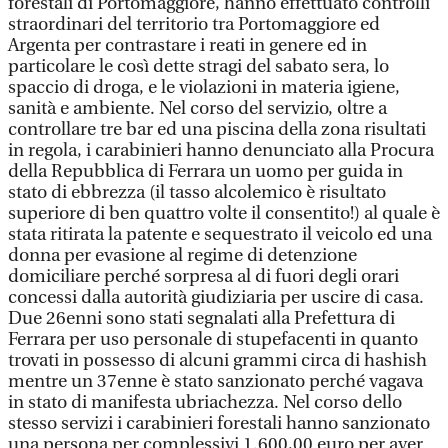
forestali di Portomaggiore, hanno effettuato controlli
straordinari del territorio tra Portomaggiore ed
Argenta per contrastare i reati in genere ed in
particolare le così dette stragi del sabato sera, lo
spaccio di droga, e le violazioni in materia igiene,
sanità e ambiente. Nel corso del servizio, oltre a
controllare tre bar ed una piscina della zona risultati
in regola, i carabinieri hanno denunciato alla Procura
della Repubblica di Ferrara un uomo per guida in
stato di ebbrezza (il tasso alcolemico è risultato
superiore di ben quattro volte il consentito!) al quale è
stata ritirata la patente e sequestrato il veicolo ed una
donna per evasione al regime di detenzione
domiciliare perché sorpresa al di fuori degli orari
concessi dalla autorità giudiziaria per uscire di casa.
Due 26enni sono stati segnalati alla Prefettura di
Ferrara per uso personale di stupefacenti in quanto
trovati in possesso di alcuni grammi circa di hashish
mentre un 37enne è stato sanzionato perché vagava
in stato di manifesta ubriachezza. Nel corso dello
stesso servizi i carabinieri forestali hanno sanzionato
una persona per complessivi 1.600,00 euro per aver