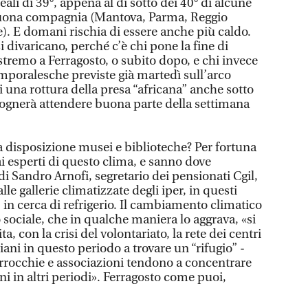
ali di 39°, appena al di sotto dei 40° di alcune
 buona compagnia (Mantova, Parma, Reggio
re). E domani rischia di essere anche più caldo.
si divaricano, perché c’è chi pone la fine di
stremo a Ferragosto, o subito dopo, e chi invece
emporalesche previste già martedì sull’arco
 una rottura della presa “africana” anche sotto
isognerà attendere buona parte della settimana
a disposizione musei e biblioteche? Per fortuna
i esperti di questo clima, e sanno dove
di Sandro Arnofi, segretario dei pensionati Cgil,
e gallerie climatizzate degli iper, in questi
 in cerca di refrigerio. Il cambiamento climatico
o sociale, che in qualche maniera lo aggrava, «si
 con la crisi del volontariato, la rete dei centri
ziani in questo periodo a trovare un “rifugio” -
arrocchie e associazioni tendono a concentrare
ni in altri periodi». Ferragosto come puoi,