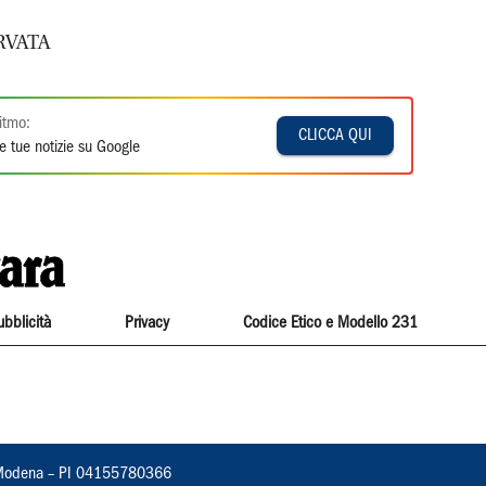
RVATA
itmo:
CLICCA QUI
e tue notizie su Google
ubblicità
Privacy
Codice Etico e Modello 231
22, Modena – PI 04155780366