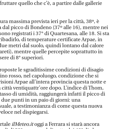
ruttare quello che c’è, a partire dalle gallerie
ra massima prevista ieri per la città, 38º, è
a dal picco di Bondeno (37º alle 16), mentre nei
ono registrati i 37° di Quartesana, alle 18. Si sta
badirlo, di temperature certificate Arpae, in
due metri dal suolo, quindi lontano dal calore
pareti), mentre quelle percepite soprattutto in
ere di 8° superiori.
proposte le sgraditissime condizioni di disagio
lino rosso, nel capoluogo, condizione che si
sioni Arpae all’intera provincia questa notte e
 città ventiquattr’ore dopo. L’indice di Thom,
asso di umidità, raggiungerà infatti il picco di
due punti in un paio di giorni: una
suale, a testimonianza di come questa nuova
veloce nel dispiegarsi.
rtale
ilMeteo.it
oggi a Ferrara si starà ancora