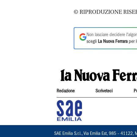
© RIPRODUZIONE RISE
Non lasciare decidere l'algor
scegli
La Nuova Ferrara
per l
Redazione
Scriveteci
P
SAE Emilia S.r.l., Via Emilia Est, 985 – 411