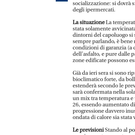
socializzazione: si dovrà sf
degli ipermercati.
La situazione
La temperatu
stata solamente avvicinat
dintorni del capoluogo si s
sempre parlando, è bene ri
condizioni di garanzia (a 
dell’asfalto, e pure dalle 
zone edificate possono ess
Già da ieri sera si sono ri
bioclimatico forte, da bol
estenderà secondo le previ
sarà confermata nella sola
un mix tra temperatura e t
26, essendo aumentato di 
progressione davvero inu
ondata di calore sia stata 
Le previsioni
Stando al po