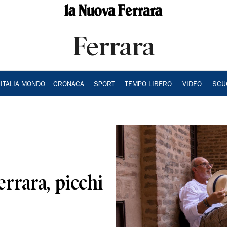
Ferrara
ITALIA MONDO
CRONACA
SPORT
TEMPO LIBERO
VIDEO
SCU
errara, picchi