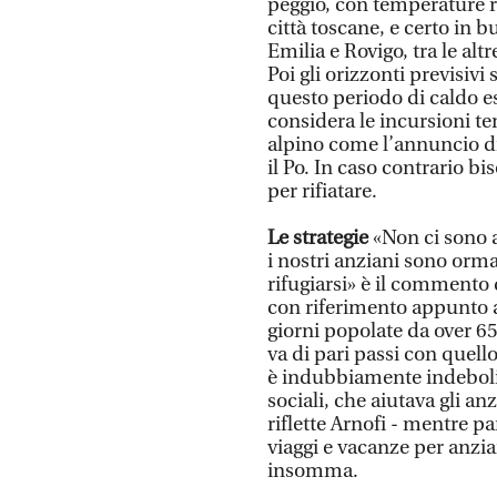
peggio, con temperature re
città toscane, e certo in
Emilia e Rovigo, tra le alt
Poi gli orizzonti previsivi 
questo periodo di caldo e
considera le incursioni t
alpino come l’annuncio di
il Po. In caso contrario b
per rifiatare.
Le strategie
«Non ci sono 
i nostri anziani sono orma
rifugiarsi» è il commento 
con riferimento appunto all
giorni popolate da over 65
va di pari passi con quell
è indubbiamente indebolita,
sociali, che aiutava gli an
riflette Arnofi - mentre p
viaggi e vacanze per anzia
insomma.