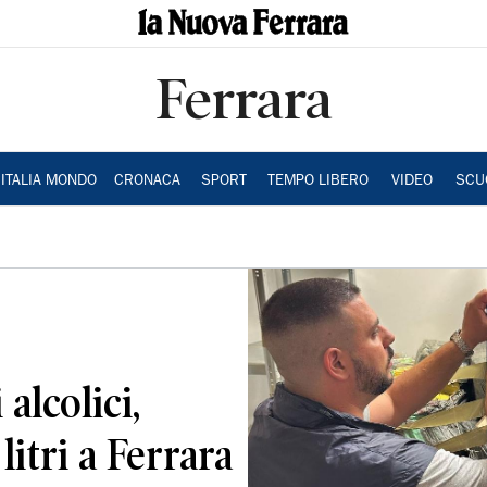
Ferrara
ITALIA MONDO
CRONACA
SPORT
TEMPO LIBERO
VIDEO
SCU
alcolici,
litri a Ferrara