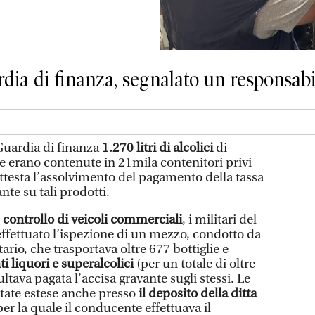
rdia di finanza, segnalato un responsabi
Guardia di finanza
1.270 litri di alcolici
di
 erano contenute in 21mila contenitori privi
ttesta l’assolvimento del pagamento della tassa
te su tali prodotti.
controllo di veicoli commerciali
, i militari del
ffettuato l’ispezione di un mezzo, condotto da
rio, che trasportava oltre 677 bottiglie e
i liquori e superalcolici
(per un totale di oltre
sultava pagata l’accisa gravante sugli stessi. Le
 state estese anche presso
il deposito della ditta
per la quale il conducente effettuava il