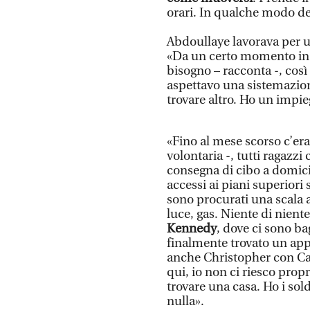
orari. In qualche modo de
Abdoullaye lavorava per u
«Da un certo momento in 
bisogno – racconta -, cos
aspettavo una sistemazio
trovare altro. Ho un impie
«Fino al mese scorso c’e
volontaria -, tutti ragazz
consegna di cibo a domicil
accessi ai piani superiori s
sono procurati una scala a
luce, gas. Niente di nient
Kennedy
, dove ci sono b
finalmente trovato un ap
anche Christopher con Car
qui, io non ci riesco prop
trovare una casa. Ho i so
nulla».