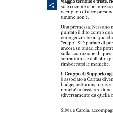
viaggio terribile e triste, 
sole cocente o nel mezzo d
occupano di altre perso
umano non è.
Una premessa. Nessuno nel
puntato il dito contro qu
emergenze che in qualch
“colpe”
. Si è parlato di per
ancora su binari che potre
sulla costruzione di questi
soprattutto se dall’altra 
rimboccarsi le maniche.
Il
Gruppo di Supporto agli 
è associato a Caritas div
badge, pettorine, torce, vi
nonché un’assicurazione ch
(diversamente da quella c
Silvia e Carola, accompagn