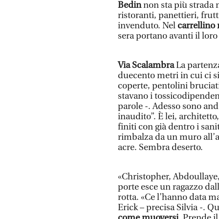
Bedin
non sta più strada m
ristoranti, panettieri, fru
invenduto. Nel
carrellino
sera portano avanti il loro 
Via Scalambra
La partenz
duecento metri in cui ci 
coperte, pentolini bruciat
stavano i tossicodipendenti
parole -. Adesso sono and
inaudito”. È lei, architett
finiti con già dentro i san
rimbalza da un muro all’a
acre. Sembra deserto.
«Christopher, Abdoullaye,
porte esce un ragazzo dall’
rotta. «Ce l’hanno data m
Erick – precisa Silvia -. 
come muoversi
. Prende il