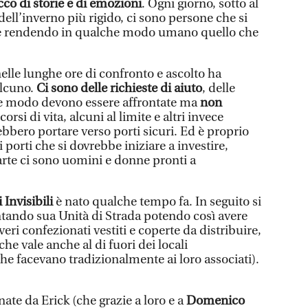
ricco di storie e di emozioni
. Ogni giorno, sotto al
ell’inverno più rigido, ci sono persone che si
ne rendendo in qualche modo umano quello che
le lunghe ore di confronto e ascolto ha
alcuno.
Ci sono delle richieste di aiuto
, delle
e modo devono essere affrontate ma
non
corsi di vita, alcuni al limite e altri invece
bbero portare verso porti sicuri. Ed è proprio
 porti che si dovrebbe iniziare a investire,
parte ci sono uomini e donne pronti a
Invisibili
è nato qualche tempo fa. In seguito si
entando sua Unità di Strada potendo così avere
veri confezionati vestiti e coperte da distribuire,
e vale anche al di fuori dei locali
he facevano tradizionalmente ai loro associati).
ate da Erick (che grazie a loro e a
Domenico