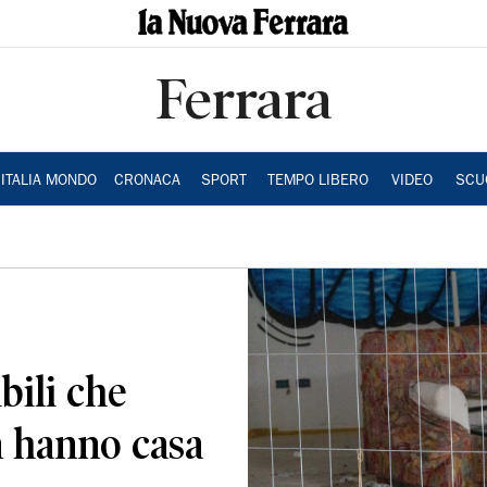
Ferrara
ITALIA MONDO
CRONACA
SPORT
TEMPO LIBERO
VIDEO
SCU
ibili che
 hanno casa