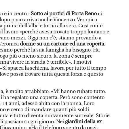
 è in centro.
Sotto ai portici di Porta Reno
ci
dopo poco arriva anche Vincenzo. Veronica
a prima dell’alba e torna alla sera. Così come
 il lavoro «perché aveva trovato troppo lontano e
vano mezzi. Oggi non c’è, stiamo provando a
 Veronica
dorme su un cartone ed una coperta
.
esimo perché la sua famiglia ha bisogno. Ha
uogo più o meno sicuro, la zona è sempre
na vivere in strada è terribile». I motivi
Si spacca la schiena, lavora per tutto il tempo
ove possa trovare tutta questa forza e questo
da, è molto arrabbiato. «Mi hanno rubato tutto.
i ha regalato una coperta. Però sono contento
 14 anni, adesso abita con la nonna. Loro
 no e cerco di mandare quanti più soldi
onta e tutto diventa nuovamente surreale. Storie
ali passiamo ogni giorno. Nei
giardini della ex
Giovannino. «Ha il telefono spento da oggi,