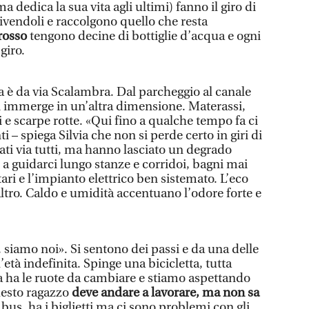
a dedica la sua vita agli ultimi) fanno il giro di
ttivendoli e raccolgono quello che resta
 rosso
tengono decine di bottiglie d’acqua e ogni
giro.
a è da via Scalambra. Dal parcheggio al canale
si immerge in un’altra dimensione. Materassi,
i e scarpe rotte. «Qui fino a qualche tempo fa ci
 – spiega Silvia che non si perde certo in giri di
ati via tutti, ma hanno lasciato un degrado
o, a guidarci lungo stanze e corridoi, bagni mai
itari e l’impianto elettrico ben sistemato. L’eco
ltro. Caldo e umidità accentuano l’odore forte e
 siamo noi». Si sentono dei passi e da una delle
età indefinita. Spinge una bicicletta, tutta
a ha le ruote da cambiare e stiamo aspettando
Questo ragazzo
deve andare a lavorare, ma non sa
 bus, ha i biglietti ma ci sono problemi con gli