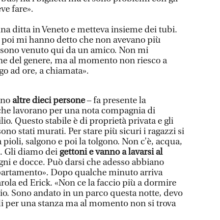
ve fare».
na ditta in Veneto e metteva insieme dei tubi.
poi mi hanno detto che non avevano più
ì sono venuto qui da un amico. Non mi
ne del genere, ma al momento non riesco a
go ad ore, a chiamata».
rano
altre dieci persone
– fa presente la
i che lavorano per una nota compagnia di
io. Questo stabile è di proprietà privata e gli
ono stati murati. Per stare più sicuri i ragazzi si
 pioli, salgono e poi la tolgono. Non c’è, acqua,
e. Gli diamo dei
gettoni e vanno a lavarsi al
agni e docce. Può darsi che adesso abbiano
partamento». Dopo qualche minuto arriva
ola ed Erick. «Non ce la faccio più a dormire
rio. Sono andato in un parco questa notte, devo
ldi per una stanza ma al momento non si trova