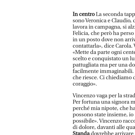
In centro
La seconda tappa
sono Veronica e Claudio, 
lavora in campagna, si alz
Felicia, che però ha perso
in un posto dove non arri
contattarla», dice Carola.
«Mette da parte ogni cent
scelto e conquistato un l
pattugliata ma per una don
facilmente immaginabili. «
che riesce. Ci chiediamo d
coraggio».
Vincenzo vaga per la stra
Per fortuna una signora m
perché mia nipote, che ha
possono state insieme, io
possibile». Vincenzo racc
di dolore, davanti alle qu
Standa
dovrebbe arrivare 