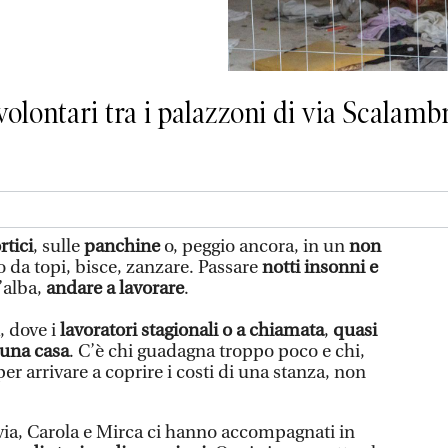
olontari tra i palazzoni di via Scalambr
rtici
, sulle
panchine
o, peggio ancora, in un
non
 da topi, bisce, zanzare. Passare
notti insonni e
l’alba,
andare a lavorare
.
, dove i
lavoratori stagionali
o a chiamata
,
quasi
 una casa
. C’è chi guadagna troppo poco e chi,
er arrivare a coprire i costi di una stanza, non
via, Carola e Mirca ci hanno accompagnati in