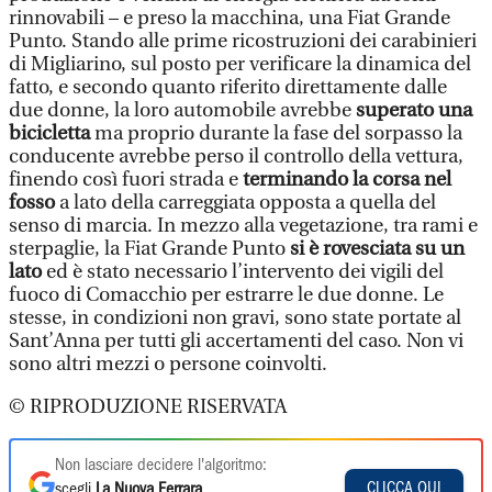
rinnovabili – e preso la macchina, una Fiat Grande
Punto. Stando alle prime ricostruzioni dei carabinieri
di Migliarino, sul posto per verificare la dinamica del
fatto, e secondo quanto riferito direttamente dalle
due donne, la loro automobile avrebbe
superato una
bicicletta
ma proprio durante la fase del sorpasso la
conducente avrebbe perso il controllo della vettura,
finendo così fuori strada e
terminando la corsa nel
fosso
a lato della carreggiata opposta a quella del
senso di marcia. In mezzo alla vegetazione, tra rami e
sterpaglie, la Fiat Grande Punto
si è rovesciata su un
lato
ed è stato necessario l’intervento dei vigili del
fuoco di Comacchio per estrarre le due donne. Le
stesse, in condizioni non gravi, sono state portate al
Sant’Anna per tutti gli accertamenti del caso. Non vi
sono altri mezzi o persone coinvolti.
© RIPRODUZIONE RISERVATA
Non lasciare decidere l'algoritmo:
CLICCA QUI
scegli
La Nuova Ferrara