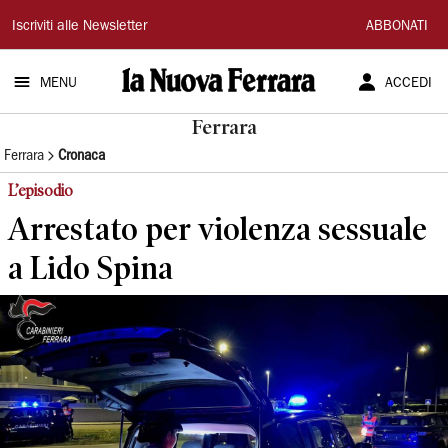
La
Iscriviti alle Newsletter
ABBONATI
Nuova
MENU
ACCEDI
Ferrara
Ferrara
Ferrara
Cronaca
L’episodio
Arrestato per violenza sessuale
a Lido Spina