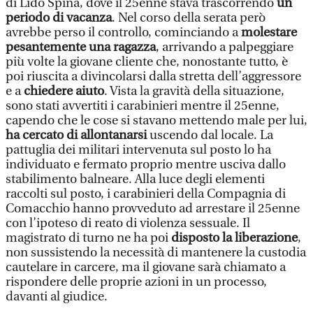
di Lido Spina, dove il 25enne stava trascorrendo
un
periodo di vacanza
. Nel corso della serata però
avrebbe perso il controllo, cominciando a
molestare
pesantemente una ragazza
, arrivando a palpeggiare
più volte la giovane cliente che, nonostante tutto, è
poi riuscita a divincolarsi dalla stretta dell’aggressore
e a
chiedere aiuto
. Vista la gravità della situazione,
sono stati avvertiti i carabinieri mentre il 25enne,
capendo che le cose si stavano mettendo male per lui,
ha cercato di allontanarsi
uscendo dal locale. La
pattuglia dei militari intervenuta sul posto lo ha
individuato e fermato proprio mentre usciva dallo
stabilimento balneare. Alla luce degli elementi
raccolti sul posto, i carabinieri della Compagnia di
Comacchio hanno provveduto ad arrestare il 25enne
con l’ipoteso di reato di violenza sessuale. Il
magistrato di turno ne ha poi
disposto la liberazione
,
non sussistendo la necessità di mantenere la custodia
cautelare in carcere, ma il giovane sarà chiamato a
rispondere delle proprie azioni in un processo,
davanti al giudice.