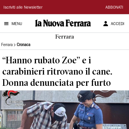
La
Iscriviti alle Newsletter
ABBONATI
Nuova
MENU
ACCEDI
Ferrara
Ferrara
Ferrara
Cronaca
“Hanno rubato Zoe” e i
carabinieri ritrovano il cane.
Donna denunciata per furto