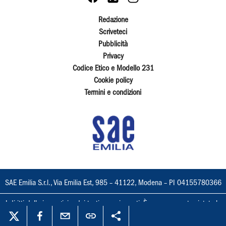
Redazione
Scriveteci
Pubblicità
Privacy
Codice Etico e Modello 231
Cookie policy
Termini e condizioni
SAE Emilia S.r.l., Via Emilia Est, 985 – 41122, Modena – PI 04155780366
I diritti delle immagini e dei testi sono riservati. È espressamente vietata la
loro riproduzione con qualsiasi mezzo e l'adattamento totale o parziale.